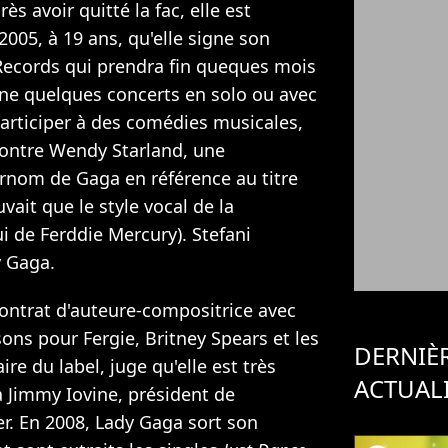
ès avoir quitté la fac, elle est
2005, à 19 ans, qu'elle signe son
Records qui prendra fin queques mois
onne quelques concerts en solo ou avec
articiper à des comédies musicales,
contre Wendy Starland, une
urnom de Gaga en référence au titre
uvait que le style vocal de la
ui de Ferddie Mercury). Stefani
 Gaga.
 contrat d'auteure-compositrice avec
ons pour Fergie, Britney Spears et les
DERNIÈ
re du label, juge qu'elle est très
ACTUAL
à Jimmy Iovine, président de
er. En 2008, Lady Gaga sort son