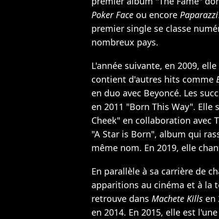
premier album "The Fame" dont
Poker Face
ou encore
Paparazzi
premier single se classe numé
nombreux pays.
L'année suivante, en 2009, ell
contient d'autres hits comme
en duo avec Beyoncé. Les succè
en 2011 "Born This Way". Elle s
Cheek" en collaboration avec T
"A Star is Born", album qui ra
même nom. En 2019, elle chant
En parallèle à sa carrière de c
apparitions au cinéma et à la t
retrouve dans
Machete Kills
en 
en 2014. En 2015, elle est l'un