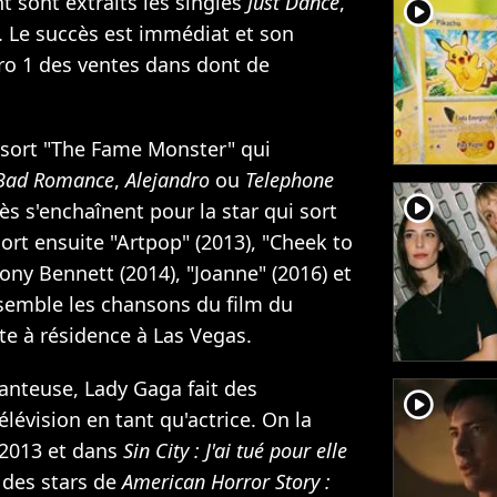
 sont extraits les singles
Just Dance
,
player2
. Le succès est immédiat et son
ro 1 des ventes dans dont de
e sort "The Fame Monster" qui
Bad Romance
,
Alejandro
ou
Telephone
player2
s s'enchaînent pour la star qui sort
ort ensuite "Artpop" (2013), "Cheek to
ony Bennett (2014), "Joanne" (2016) et
ssemble les chansons du film du
e à résidence à Las Vegas.
hanteuse, Lady Gaga fait des
player2
élévision en tant qu'actrice. On la
2013 et dans
Sin City : J'ai tué pour elle
e des stars de
American Horror Story :