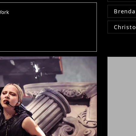
Brenda
York
Christ