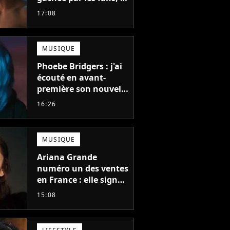
créateur pousse un
17:08
coup de gueule
MUSIQUE
Phoebe Bridgers : j'ai
écouté en avant-
première son nouvel
album, c'est le bijou
16:26
de la fin d'été
MUSIQUE
Ariana Grande
numéro un des ventes
en France : elle signe
le meilleur démarrage
15:08
de sa carrière avec
son album Petal