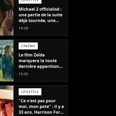
LIFESTYLE
Michael 2 officialisé :
une partie de la suite
déjà tournée, une
sortie possible en
14:29
2027 ?
CINÉMA
Le film Zelda
marquera la toute
dernière apparition
de cet acteur
13:35
emblématique
disparu trop tôt
LIFESTYLE
"Ce n'est pas pour
moi, mon pote" : il y a
33 ans, Harrison Ford