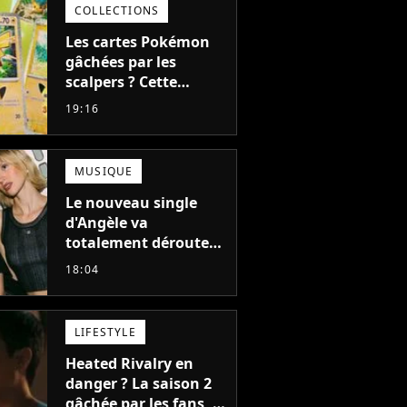
COLLECTIONS
Les cartes Pokémon
gâchées par les
scalpers ? Cette
technique géniale
19:16
d'un magasin pour
ruiner les revendeurs
MUSIQUE
Le nouveau single
d'Angèle va
totalement dérouter
le public, et c'est une
18:04
bonne chose
LIFESTYLE
Heated Rivalry en
danger ? La saison 2
gâchée par les fans, le