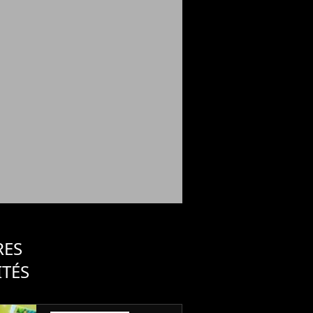
RES
ITÉS