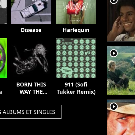
Disease
Harlequin
player2
BORN THIS
911 (Sofi
a
WAY THE
Tukker Remix)
TENTH
player2
ANNIVERSARY
S ALBUMS ET SINGLES