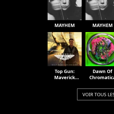
MAYHEM
MAYHEM
Top Gun:
Dawn Of
Maverick
Chromatic
(Music From
The Motion
VOIR TOUS LE
Picture)