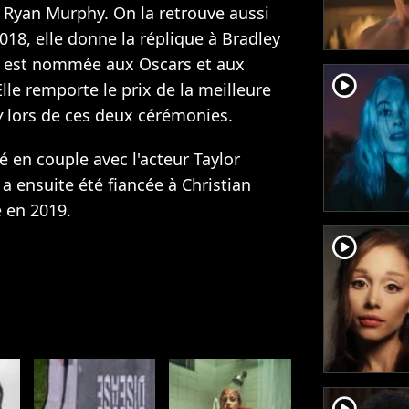
de Ryan Murphy. On la retrouve aussi
2018, elle donne la réplique à Bradley
le est nommée aux Oscars et aux
player2
lle remporte le prix de la meilleure
w
lors de ces deux cérémonies.
é en couple avec l'acteur Taylor
 a ensuite été fiancée à Christian
e en 2019.
player2
player2