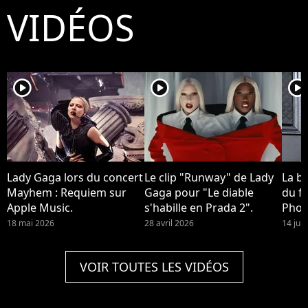
VIDÉOS
player2
player2
player2
Lady Gaga lors du concert
Le clip "Runway" de Lady
La b
Mayhem : Requiem sur
Gaga pour "Le diable
du fi
Apple Music.
s'habille en Prada 2".
Phoe
devra
18 mai 2026
28 avril 2026
14 jui
Quinn
2 !
VOIR TOUTES LES VIDÉOS