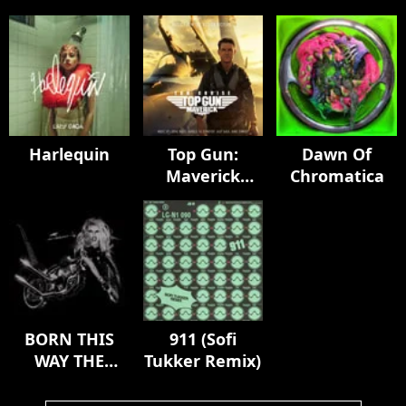
Harlequin
Top Gun:
Dawn Of
Maverick
Chromatica
(Music From
The Motion
Picture)
BORN THIS
911 (Sofi
WAY THE
Tukker Remix)
TENTH
ANNIVERSARY