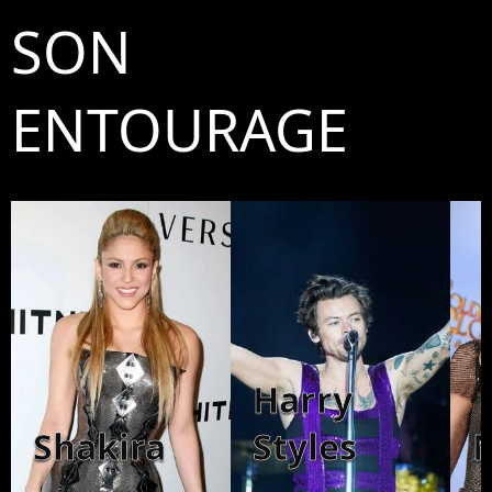
SON
ENTOURAGE
Harry
Shakira
Styles