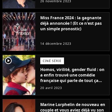
26 novembre 2023
Furious
Miss France 2024 : la gagnante
déjà annoncée ! (Et ce n'est pas
un simple pronostic)
14 décembre 2023
player2
CINÉ SÉRIE
Homos, virilité, gender fluid : on
a enfin trouvé une comédie
française qui parle de tout ça
sans être super ringarde
20 avril 2023
Marine Lorphelin de nouveau en
couple et vous aviez déjà vu son