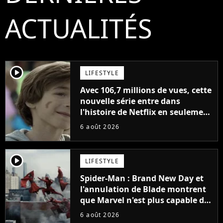
ACTUALITÉS
player2
LIFESTYLE
Avec 106,7 millions de vues, cette
nouvelle série entre dans
l'histoire de Netflix en seulement
48 jours
6 août 2026
player2
LIFESTYLE
Spider-Man : Brand New Day et
l'annulation de Blade montrent
que Marvel n'est plus capable de
faire quoi que ce soit de simple
6 août 2026