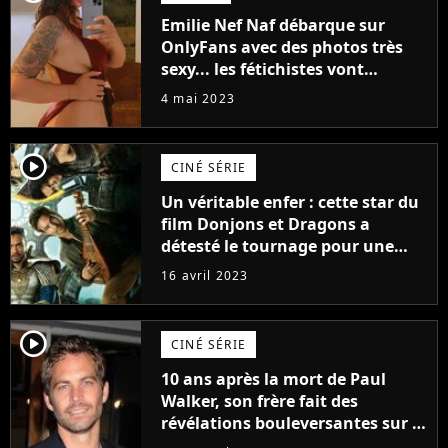
Emilie Nef Naf débarque sur
OnlyFans avec des photos très
sexy... les fétichistes vont
prendre leur pied !
4 mai 2023
player2
CINÉ SÉRIE
Un véritable enfer : cette star du
film Donjons et Dragons a
détesté le tournage pour une
raison très spéciale
16 avril 2023
player2
CINÉ SÉRIE
10 ans après la mort de Paul
Walker, son frère fait des
révélations bouleversantes sur la
réaction des acteurs de Fast and