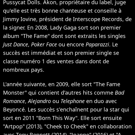
Pussycat Dolls. Akon, propriétaire du label, juge
qu'elle est très bonne chanteuse et conseille à
Jimmy Iovine, président de Interscope Records, de
la signer. En 2008, Lady Gaga sort son premier
album "The Fame" dont sont extraits les singles
Just Dance
,
Poker Face
ou encore
Paparazzi
. Le
succès est immédiat et son premier single se
classe numéro 1 des ventes dans dont de
nombreux pays.
L'année suivante, en 2009, elle sort "The Fame
Monster" qui contient d'autres hits comme
Bad
Romance
,
Alejandro
ou
Telephone
en duo avec
Beyoncé. Les succès s'enchaînent pour la star qui
sort en 2011 "Born This Way". Elle sort ensuite
"Artpop" (2013), "Cheek to Cheek" en collaboration
avec Tony Bennett (2014), "Joanne" (2016) et "A