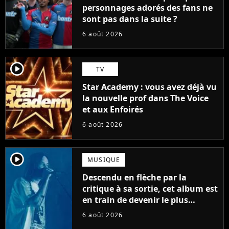
personnages adorés des fans ne
sont pas dans la suite ?
6 août 2026
player2
TV
Star Academy : vous avez déjà vu
la nouvelle prof dans The Voice
et aux Enfoirés
6 août 2026
player2
MUSIQUE
Descendu en flèche par la
critique à sa sortie, cet album est
en train de devenir le plus
populaire de son auteur
6 août 2026