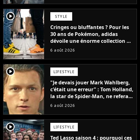
player2
STYLE
Cringes ou bluffantes ? Pour les
30 ans de Pokémon, adidas
dévoile une énorme collection de
sneakers et je ne sais pas quoi en
6 août 2026
penser
player2
LIFESTYLE
"Je devais jouer Mark Wahlberg,
c'était une erreur" : Tom Holland,
la star de Spider-Man, ne referait
pas ce blockbuster
6 août 2026
player2
LIFESTYLE
Ted Lasso saison 4 : pourquoi ces