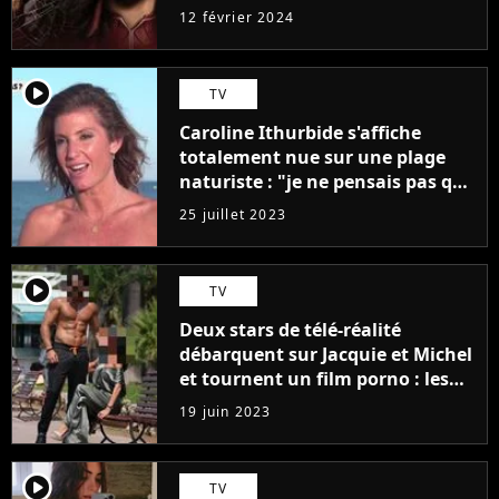
12 février 2024
player2
TV
Caroline Ithurbide s'affiche
totalement nue sur une plage
naturiste : "je ne pensais pas que
j'arriverais à le faire..."
25 juillet 2023
player2
TV
Deux stars de télé-réalité
débarquent sur Jacquie et Michel
et tournent un film porno : les
premières images du tournage
19 juin 2023
(exclu)
player2
TV