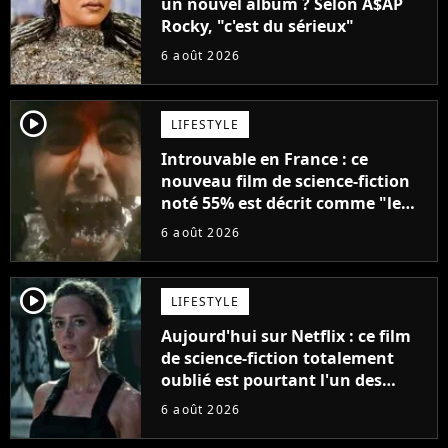
un nouvel album ? Selon A$AP
Rocky, "c'est du sérieux"
6 août 2026
player2
LIFESTYLE
Introuvable en France : ce
nouveau film de science-fiction
noté 55% est décrit comme "le
plus stupide de l'année"
6 août 2026
player2
LIFESTYLE
Aujourd'hui sur Netflix : ce film
de science-fiction totalement
oublié est pourtant l'un des
meilleurs des années 2010
6 août 2026