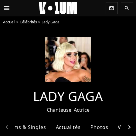
menu
newsletter
search
Accueil
Célébrités
Lady Gaga
LADY GAGA
Chanteuse, Actrice
chevron_left
chevron_right
Albums & Singles
Actualités
Photos
Vidéos