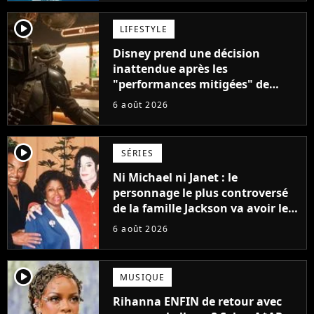
player2
LIFESTYLE
Disney prend une décision
inattendue après les
"performances mitigées" de
Vaiana et The Mandalorian &
6 août 2026
Grogu au box-office
player2
SÉRIES
Ni Michael ni Janet : le
personnage le plus controversé
de la famille Jackson va avoir le
droit à sa propre série
6 août 2026
player2
MUSIQUE
Rihanna ENFIN de retour avec