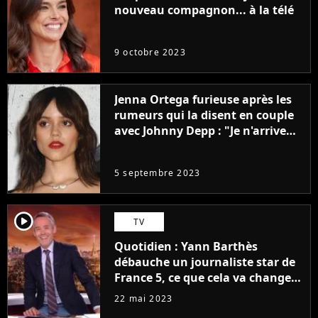
nouveau compagnon... à la télé
9 octobre 2023
Jenna Ortega furieuse après les
rumeurs qui la disent en couple
avec Johnny Depp : "Je n'arrive
même pas..."
5 septembre 2023
player2
TV
Quotidien : Yann Barthès
débauche un journaliste star de
France 5, ce que cela va changer
à la rentrée
22 mai 2023