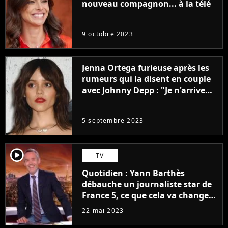
nouveau compagnon... à la télé
9 octobre 2023
Jenna Ortega furieuse après les
rumeurs qui la disent en couple
avec Johnny Depp : "Je n'arrive
même pas..."
5 septembre 2023
player2
TV
Quotidien : Yann Barthès
débauche un journaliste star de
France 5, ce que cela va changer
à la rentrée
22 mai 2023