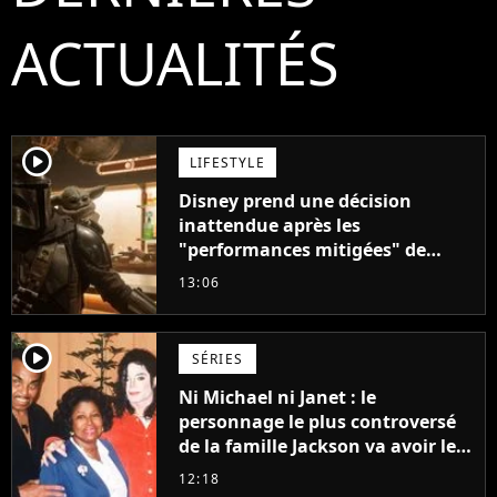
ACTUALITÉS
player2
LIFESTYLE
Disney prend une décision
inattendue après les
"performances mitigées" de
Vaiana et The Mandalorian &
13:06
Grogu au box-office
player2
SÉRIES
Ni Michael ni Janet : le
personnage le plus controversé
de la famille Jackson va avoir le
droit à sa propre série
12:18