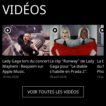
VIDÉOS
player2
player2
player2
Lady Gaga lors du concert
Le clip "Runway" de Lady
La b
Mayhem : Requiem sur
Gaga pour "Le diable
du fi
Apple Music.
s'habille en Prada 2".
Phoe
devra
18 mai 2026
28 avril 2026
14 jui
Quinn
2 !
VOIR TOUTES LES VIDÉOS