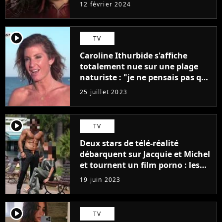
12 février 2024
player2
TV
Caroline Ithurbide s'affiche
totalement nue sur une plage
naturiste : "je ne pensais pas que
j'arriverais à le faire..."
25 juillet 2023
player2
TV
Deux stars de télé-réalité
débarquent sur Jacquie et Michel
et tournent un film porno : les
premières images du tournage
19 juin 2023
(exclu)
player2
TV