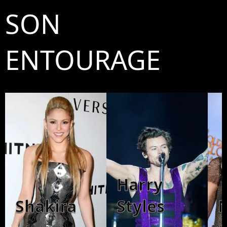
SON
ENTOURAGE
Harry
Shakira
Styles