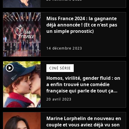
Furious
Miss France 2024 : la gagnante
déjà annoncée ! (Et ce n'est pas
un simple pronostic)
14 décembre 2023
player2
CINÉ SÉRIE
Homos, virilité, gender fluid : on
a enfin trouvé une comédie
française qui parle de tout ça
sans être super ringarde
20 avril 2023
Marine Lorphelin de nouveau en
couple et vous aviez déjà vu son