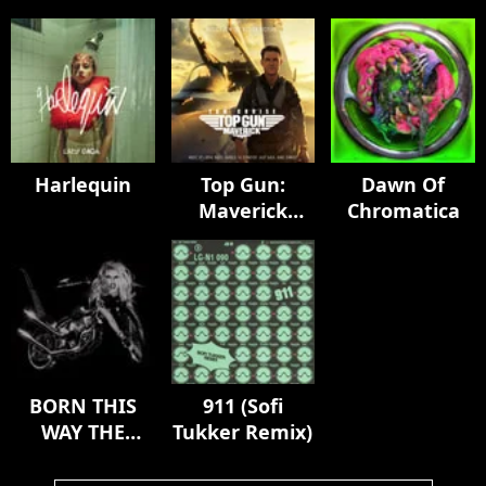
Harlequin
Top Gun:
Dawn Of
Maverick
Chromatica
(Music From
The Motion
Picture)
BORN THIS
911 (Sofi
WAY THE
Tukker Remix)
TENTH
ANNIVERSARY