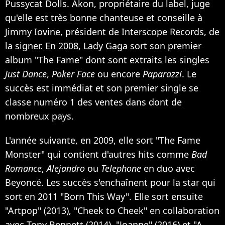
Pussycat Dolls. Akon, propriétaire du label, juge
qu'elle est très bonne chanteuse et conseille à
Jimmy Iovine, président de Interscope Records, de
la signer. En 2008, Lady Gaga sort son premier
album "The Fame" dont sont extraits les singles
Just Dance
,
Poker Face
ou encore
Paparazzi
. Le
succès est immédiat et son premier single se
classe numéro 1 des ventes dans dont de
nombreux pays.
L'année suivante, en 2009, elle sort "The Fame
Monster" qui contient d'autres hits comme
Bad
Romance
,
Alejandro
ou
Telephone
en duo avec
Beyoncé. Les succès s'enchaînent pour la star qui
sort en 2011 "Born This Way". Elle sort ensuite
"Artpop" (2013), "Cheek to Cheek" en collaboration
avec Tony Bennett (2014), "Joanne" (2016) et "A