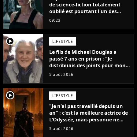
de science-fiction totalement
oublié est pourtant l'un des
meilleurs des années 2010
09:23
player2
LIFESTYLE
Le fils de Michael Douglas a
passé 7 ans en prison : "Je
distribuais des joints pour mon
père"
5 août 2026
player2
LIFESTYLE
"Je n'ai pas travaillé depuis un
an" : c'est la meilleure actrice de
L'Odyssée, mais personne ne
veut lui donner de rôle au
5 août 2026
cinéma