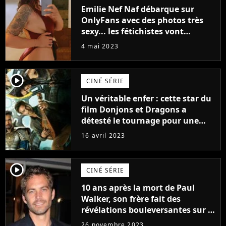
Emilie Nef Naf débarque sur
OnlyFans avec des photos très
sexy... les fétichistes vont
prendre leur pied !
4 mai 2023
player2
CINÉ SÉRIE
Un véritable enfer : cette star du
film Donjons et Dragons a
détesté le tournage pour une
raison très spéciale
16 avril 2023
player2
CINÉ SÉRIE
10 ans après la mort de Paul
Walker, son frère fait des
révélations bouleversantes sur la
réaction des acteurs de Fast and
26 novembre 2023