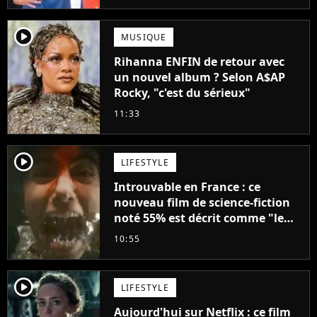
player2
MUSIQUE
Rihanna ENFIN de retour avec
un nouvel album ? Selon A$AP
Rocky, "c'est du sérieux"
11:33
player2
LIFESTYLE
Introuvable en France : ce
nouveau film de science-fiction
noté 55% est décrit comme "le
plus stupide de l'année"
10:55
player2
LIFESTYLE
Aujourd'hui sur Netflix : ce film