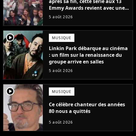
après sa fin, cette série aux 13
Emmy Awards revient avec une
suite... totalement différente
5 août 2026
player2
MUSIQUE
Linkin Park débarque au cinéma
: un film sur la renaissance du
groupe arrive en salles
5 août 2026
player2
MUSIQUE
Ce célèbre chanteur des années
80 nous a quittés
5 août 2026