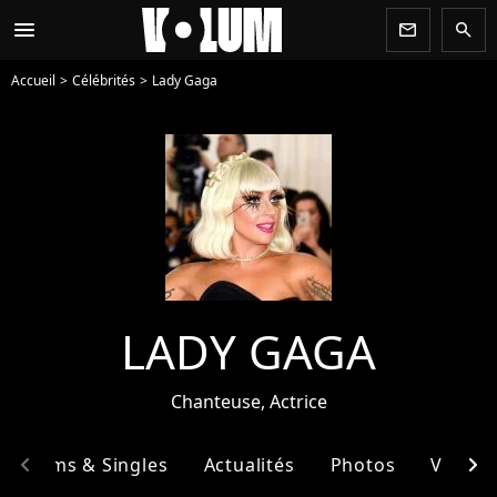
menu
newsletter
search
Accueil
Célébrités
Lady Gaga
LADY GAGA
Chanteuse, Actrice
chevron_left
chevron_right
Albums & Singles
Actualités
Photos
Vidéos