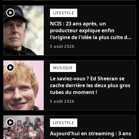
player2
LIFESTYLE
NCIS : 23 ans après, un
producteur explique enfin
l'origine de l'idée la plus culte de
la série (et on ne parle pas du
5 août 2026
bateau)
player2
MUSIQUE
Le saviez-vous ? Ed Sheeran se
cache derrière les deux plus gros
tubes du moment !
5 août 2026
player2
LIFESTYLE
Aujourd'hui en streaming : 3 ans