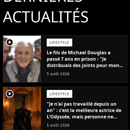
ACTUALITÉS
player2
LIFESTYLE
Le fils de Michael Douglas a
passé 7 ans en prison : "Je
distribuais des joints pour mon
père"
5 août 2026
player2
LIFESTYLE
"Je n'ai pas travaillé depuis un
an" : c'est la meilleure actrice de
L'Odyssée, mais personne ne
veut lui donner de rôle au
5 août 2026
cinéma