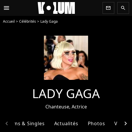
menu
newsletter
search
Accueil
Célébrités
Lady Gaga
LADY GAGA
Chanteuse, Actrice
chevron_left
chevron_right
Albums & Singles
Actualités
Photos
Vidéos