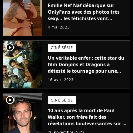
Emilie Nef Naf débarque sur
OnlyFans avec des photos très
sexy... les fétichistes vont
prendre leur pied !
4 mai 2023
player2
CINÉ SÉRIE
Un véritable enfer : cette star du
film Donjons et Dragons a
détesté le tournage pour une
raison très spéciale
16 avril 2023
player2
CINÉ SÉRIE
10 ans après la mort de Paul
Walker, son frère fait des
révélations bouleversantes sur la
réaction des acteurs de Fast and
26 novembre 2023