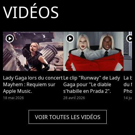
VIDÉOS
player2
player2
player2
Lady Gaga lors du concert
Le clip "Runway" de Lady
La b
Mayhem : Requiem sur
Gaga pour "Le diable
du fi
Apple Music.
s'habille en Prada 2".
Phoe
devra
18 mai 2026
28 avril 2026
14 jui
Quinn
2 !
VOIR TOUTES LES VIDÉOS