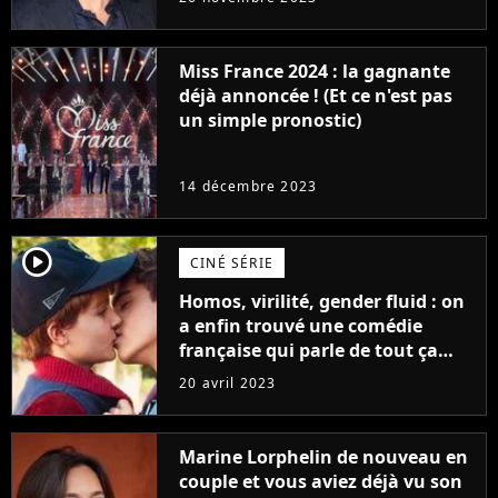
Furious
Miss France 2024 : la gagnante
déjà annoncée ! (Et ce n'est pas
un simple pronostic)
14 décembre 2023
player2
CINÉ SÉRIE
Homos, virilité, gender fluid : on
a enfin trouvé une comédie
française qui parle de tout ça
sans être super ringarde
20 avril 2023
Marine Lorphelin de nouveau en
couple et vous aviez déjà vu son