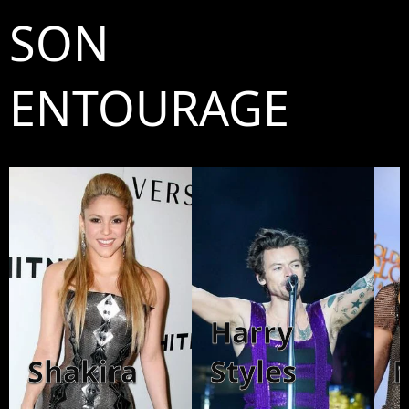
SON
ENTOURAGE
Harry
Shakira
Styles