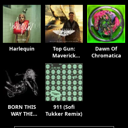
Harlequin
Top Gun:
Dawn Of
Maverick
Chromatica
(Music From
The Motion
Picture)
BORN THIS
911 (Sofi
WAY THE
Tukker Remix)
TENTH
ANNIVERSARY