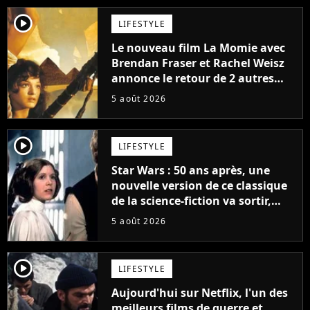
player2
LIFESTYLE
Le nouveau film La Momie avec
Brendan Fraser et Rachel Weisz
annonce le retour de 2 autres
personnages emblématiques de
5 août 2026
la saga
player2
LIFESTYLE
Star Wars : 50 ans après, une
nouvelle version de ce classique
de la science-fiction va sortir,
mais on ne la verra jamais en
5 août 2026
France
player2
LIFESTYLE
Aujourd'hui sur Netflix, l'un des
meilleurs films de guerre et