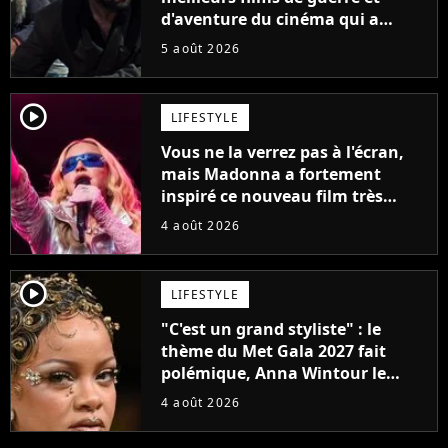
d'aventure du cinéma qui a
connu un succès retentissant à
5 août 2026
son époque
player2
LIFESTYLE
Vous ne la verrez pas à l'écran,
mais Madonna a fortement
inspiré ce nouveau film très
attendu
4 août 2026
player2
LIFESTYLE
"C'est un grand styliste" : le
thème du Met Gala 2027 fait
polémique, Anna Wintour le
défend
4 août 2026