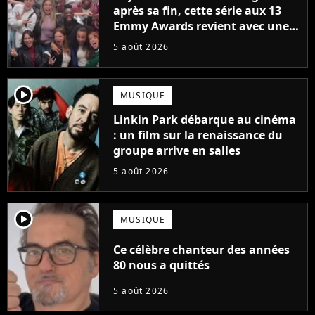
après sa fin, cette série aux 13
Emmy Awards revient avec une
suite... totalement différente
5 août 2026
player2
MUSIQUE
Linkin Park débarque au cinéma
: un film sur la renaissance du
groupe arrive en salles
5 août 2026
player2
MUSIQUE
Ce célèbre chanteur des années
80 nous a quittés
5 août 2026