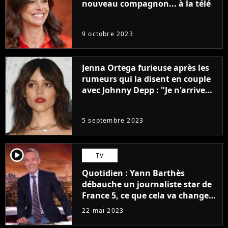
nouveau compagnon... à la télé
9 octobre 2023
Jenna Ortega furieuse après les
rumeurs qui la disent en couple
avec Johnny Depp : "Je n'arrive
même pas..."
5 septembre 2023
player2
TV
Quotidien : Yann Barthès
débauche un journaliste star de
France 5, ce que cela va changer
à la rentrée
22 mai 2023