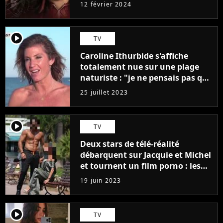
12 février 2024
player2
TV
Caroline Ithurbide s'affiche
totalement nue sur une plage
naturiste : "je ne pensais pas que
j'arriverais à le faire..."
25 juillet 2023
player2
TV
Deux stars de télé-réalité
débarquent sur Jacquie et Michel
et tournent un film porno : les
premières images du tournage
19 juin 2023
(exclu)
player2
TV