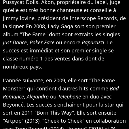
Pussycat Dolls. Akon, propriétaire du label, juge
qu'elle est très bonne chanteuse et conseille à
Jimmy Iovine, président de Interscope Records, de
la signer. En 2008, Lady Gaga sort son premier
album "The Fame" dont sont extraits les singles
Just Dance
,
Poker Face
ou encore
Paparazzi
. Le
succès est immédiat et son premier single se
classe numéro 1 des ventes dans dont de
nombreux pays.
L'année suivante, en 2009, elle sort "The Fame
Monster" qui contient d'autres hits comme
Bad
Romance
,
Alejandro
ou
Telephone
en duo avec
Beyoncé. Les succès s'enchaînent pour la star qui
sort en 2011 "Born This Way". Elle sort ensuite
"Artpop" (2013), "Cheek to Cheek" en collaboration
avec Tony Bennett (2014), "Joanne" (2016) et "A