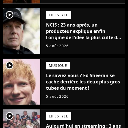
player2
LIFESTYLE
NCIS : 23 ans après, un
producteur explique enfin
l'origine de l'idée la plus culte de
la série (et on ne parle pas du
5 août 2026
bateau)
player2
MUSIQUE
Le saviez-vous ? Ed Sheeran se
cache derrière les deux plus gros
tubes du moment !
5 août 2026
player2
LIFESTYLE
Aujourd'hui en streaming : 3 ans