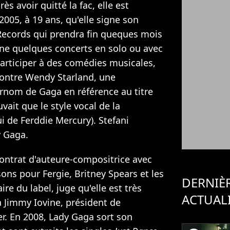
ès avoir quitté la fac, elle est
2005, à 19 ans, qu'elle signe son
Records qui prendra fin queques mois
onne quelques concerts en solo ou avec
articiper à des comédies musicales,
contre Wendy Starland, une
urnom de Gaga en référence au titre
uvait que le style vocal de la
ui de Ferddie Mercury). Stefani
 Gaga.
 contrat d'auteure-compositrice avec
ons pour Fergie, Britney Spears et les
DERNIÈ
re du label, juge qu'elle est très
ACTUAL
à Jimmy Iovine, président de
er. En 2008, Lady Gaga sort son