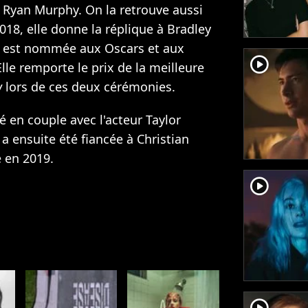
de Ryan Murphy. On la retrouve aussi
2018, elle donne la réplique à Bradley
le est nommée aux Oscars et aux
player2
lle remporte le prix de la meilleure
w
lors de ces deux cérémonies.
é en couple avec l'acteur Taylor
 a ensuite été fiancée à Christian
e en 2019.
player2
player2