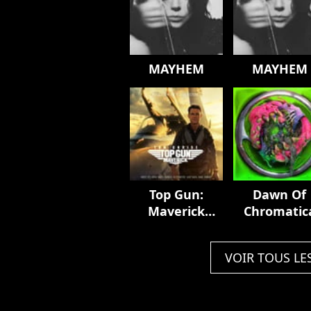
MAYHEM
MAYHEM
Top Gun:
Dawn Of
Maverick
Chromatic
(Music From
The Motion
VOIR TOUS LE
Picture)