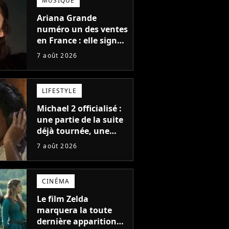
MUSIQUE
Ariana Grande
numéro un des ventes
en France : elle signe
le meilleur démarrage
7 août 2026
de sa carrière avec
son album Petal
LIFESTYLE
Michael 2 officialisé :
une partie de la suite
déjà tournée, une
sortie possible en
7 août 2026
2027 ?
CINÉMA
Le film Zelda
marquera la toute
dernière apparition