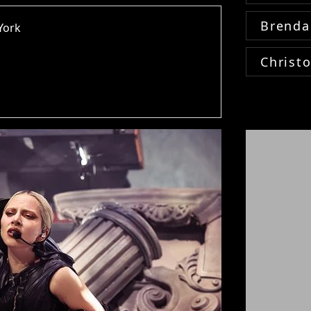
Brenda
York
Christ