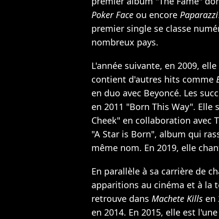
premier album "The Fame" dont
Poker Face
ou encore
Paparazzi
premier single se classe numé
nombreux pays.
L'année suivante, en 2009, ell
contient d'autres hits comme
en duo avec Beyoncé. Les succè
en 2011 "Born This Way". Elle s
Cheek" en collaboration avec T
"A Star is Born", album qui ra
même nom. En 2019, elle chant
En parallèle à sa carrière de c
apparitions au cinéma et à la t
retrouve dans
Machete Kills
en 
en 2014. En 2015, elle est l'un