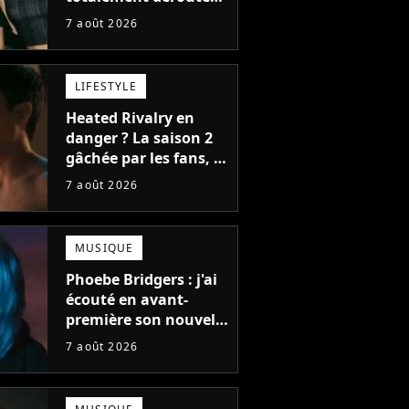
le public, et c'est une
7 août 2026
bonne chose
LIFESTYLE
Heated Rivalry en
danger ? La saison 2
gâchée par les fans, le
créateur pousse un
7 août 2026
coup de gueule
MUSIQUE
Phoebe Bridgers : j'ai
écouté en avant-
première son nouvel
album, c'est le bijou
7 août 2026
de la fin d'été