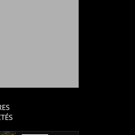
RES
ITÉS