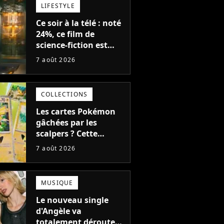
LIFESTYLE
Ce soir à la télé : noté
24%, ce film de
science-fiction est
complètement raté,
7 août 2026
mais il aurait pu être
encore pire à cause de
son acteur
COLLECTIONS
Les cartes Pokémon
gâchées par les
scalpers ? Cette
technique géniale
7 août 2026
d'un magasin pour
ruiner les revendeurs
MUSIQUE
Le nouveau single
d'Angèle va
totalement dérouter