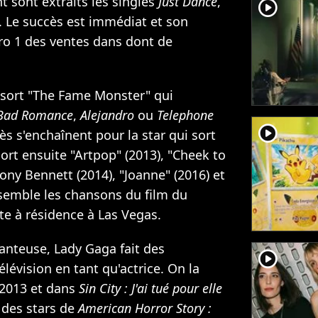
 sont extraits les singles
Just Dance
,
player2
. Le succès est immédiat et son
ro 1 des ventes dans dont de
e sort "The Fame Monster" qui
Bad Romance
,
Alejandro
ou
Telephone
player2
s s'enchaînent pour la star qui sort
ort ensuite "Artpop" (2013), "Cheek to
ony Bennett (2014), "Joanne" (2016) et
ssemble les chansons du film du
e à résidence à Las Vegas.
hanteuse, Lady Gaga fait des
player2
élévision en tant qu'actrice. On la
2013 et dans
Sin City : J'ai tué pour elle
e des stars de
American Horror Story :