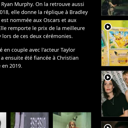
de Ryan Murphy. On la retrouve aussi
2018, elle donne la réplique à Bradley
le est nommée aux Oscars et aux
player2
lle remporte le prix de la meilleure
w
lors de ces deux cérémonies.
é en couple avec l'acteur Taylor
 a ensuite été fiancée à Christian
e en 2019.
player2
player2