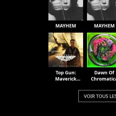
MAYHEM
MAYHEM
Top Gun:
Dawn Of
Maverick
Chromatic
(Music From
The Motion
VOIR TOUS LE
Picture)