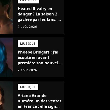
LIFESTYLE
Heated Rivalry en
danger ? La saison 2
gâchée par les fans, le
créateur pousse un
7 août 2026
coup de gueule
MUSIQUE
Phoebe Bridgers : j'ai
écouté en avant-
première son nouvel
album, c'est le bijou
7 août 2026
de la fin d'été
MUSIQUE
Ariana Grande
numéro un des ventes
en France : elle signe