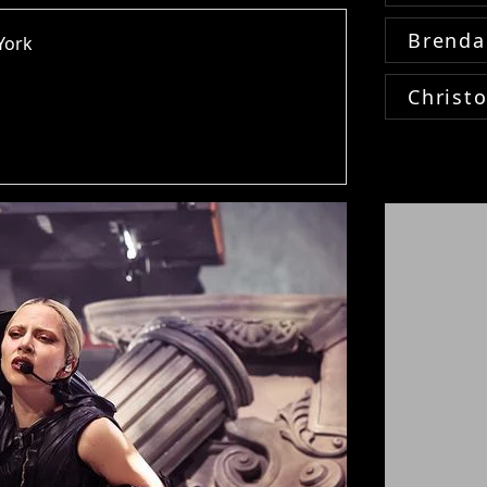
Brenda
York
Christ