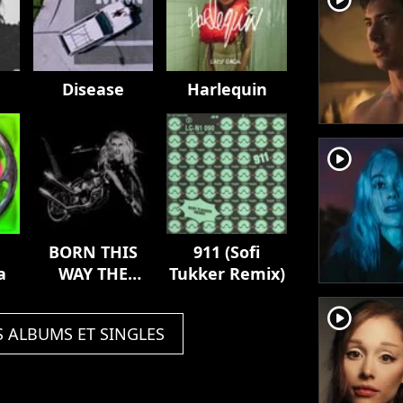
Disease
Harlequin
player2
BORN THIS
911 (Sofi
a
WAY THE
Tukker Remix)
TENTH
player2
ANNIVERSARY
S ALBUMS ET SINGLES