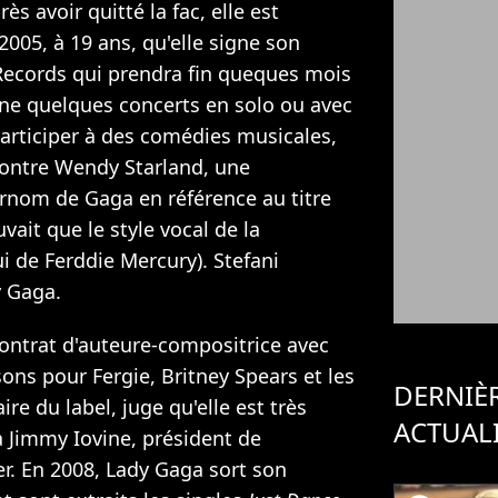
ès avoir quitté la fac, elle est
2005, à 19 ans, qu'elle signe son
Records qui prendra fin queques mois
onne quelques concerts en solo ou avec
articiper à des comédies musicales,
contre Wendy Starland, une
urnom de Gaga en référence au titre
uvait que le style vocal de la
ui de Ferddie Mercury). Stefani
 Gaga.
 contrat d'auteure-compositrice avec
ons pour Fergie, Britney Spears et les
DERNIÈ
re du label, juge qu'elle est très
ACTUAL
à Jimmy Iovine, président de
er. En 2008, Lady Gaga sort son