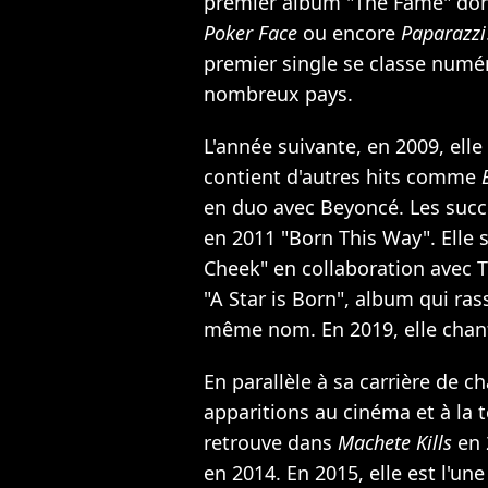
premier album "The Fame" dont
Poker Face
ou encore
Paparazzi
premier single se classe numé
nombreux pays.
L'année suivante, en 2009, ell
contient d'autres hits comme
en duo avec Beyoncé. Les succè
en 2011 "Born This Way". Elle s
Cheek" en collaboration avec T
"A Star is Born", album qui ra
même nom. En 2019, elle chant
En parallèle à sa carrière de c
apparitions au cinéma et à la t
retrouve dans
Machete Kills
en 
en 2014. En 2015, elle est l'un