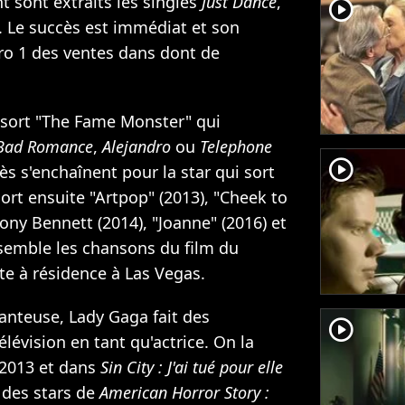
 sont extraits les singles
Just Dance
,
player2
. Le succès est immédiat et son
ro 1 des ventes dans dont de
e sort "The Fame Monster" qui
Bad Romance
,
Alejandro
ou
Telephone
player2
s s'enchaînent pour la star qui sort
ort ensuite "Artpop" (2013), "Cheek to
ony Bennett (2014), "Joanne" (2016) et
ssemble les chansons du film du
e à résidence à Las Vegas.
hanteuse, Lady Gaga fait des
player2
élévision en tant qu'actrice. On la
2013 et dans
Sin City : J'ai tué pour elle
e des stars de
American Horror Story :