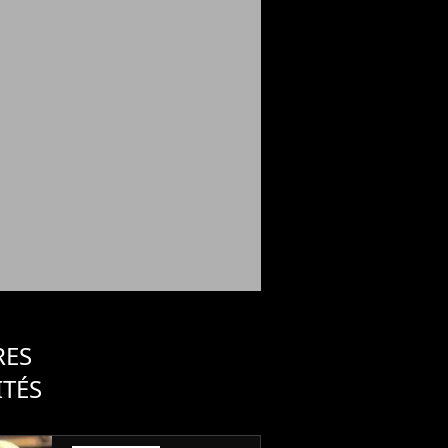
RES
ITÉS