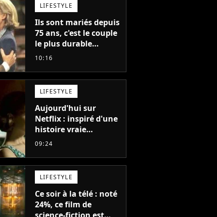
LIFESTYLE
Ils sont mariés depuis
75 ans, c'est le couple
le plus durable
d'Hollywood : "Nous
10:16
avons avancé jour
après jour, et les jours
se sont transformés
LIFESTYLE
en décennies"
Aujourd'hui sur
Netflix : inspiré d'une
histoire vraie
glaçante, c'est l'un
09:24
des meilleurs films du
21ème siècle
LIFESTYLE
Ce soir à la télé : noté
24%, ce film de
science-fiction est