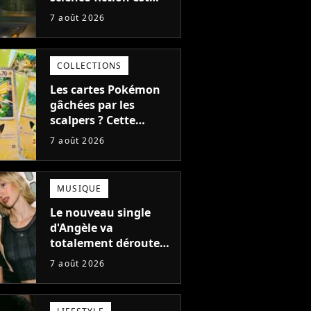
complètement raté,
7 août 2026
mais il aurait pu être
encore pire à cause de
son acteur
COLLECTIONS
Les cartes Pokémon
gâchées par les
scalpers ? Cette
technique géniale
7 août 2026
d'un magasin pour
ruiner les revendeurs
MUSIQUE
Le nouveau single
d'Angèle va
totalement dérouter
le public, et c'est une
7 août 2026
bonne chose