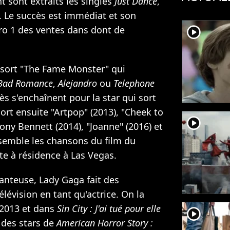
 sont extraits les singles
Just Dance
,
. Le succès est immédiat et son
player2
ro 1 des ventes dans dont de
e sort "The Fame Monster" qui
Bad Romance
,
Alejandro
ou
Telephone
s s'enchaînent pour la star qui sort
ort ensuite "Artpop" (2013), "Cheek to
player2
ony Bennett (2014), "Joanne" (2016) et
ssemble les chansons du film du
e à résidence à Las Vegas.
hanteuse, Lady Gaga fait des
élévision en tant qu'actrice. On la
2013 et dans
Sin City : J'ai tué pour elle
player2
e des stars de
American Horror Story :