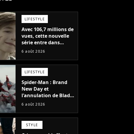
LIFESTYLE
Avec 106,7 millions de
vues, cette nouvelle
série entre dans
l'histoire de Netflix en
6 août 2026
seulement 48 jours
LIFESTYLE
Spider-Man : Brand
New Day et
l'annulation de Blade
montrent que Marvel
6 août 2026
n'est plus capable de
faire quoi que ce soit
de simple
STYLE