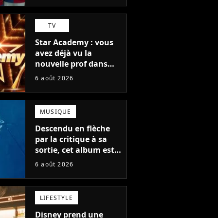
TV
Star Academy : vous
avez déjà vu la
nouvelle prof dans
The Voice et aux
6 août 2026
Enfoirés
MUSIQUE
Descendu en flèche
par la critique à sa
sortie, cet album est
en train de devenir le
6 août 2026
plus populaire de son
auteur
LIFESTYLE
Disney prend une