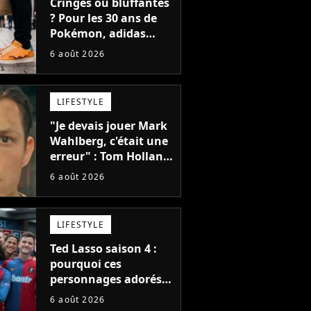
Cringes ou bluffantes
? Pour les 30 ans de
Pokémon, adidas
dévoile une énorme
6 août 2026
collection de sneakers
et je ne sais pas quoi
en penser
LIFESTYLE
"Je devais jouer Mark
Wahlberg, c'était une
erreur" : Tom Holland,
la star de Spider-Man,
6 août 2026
ne referait pas ce
blockbuster
LIFESTYLE
Ted Lasso saison 4 :
pourquoi ces
personnages adorés
des fans ne sont pas
6 août 2026
dans la suite ?