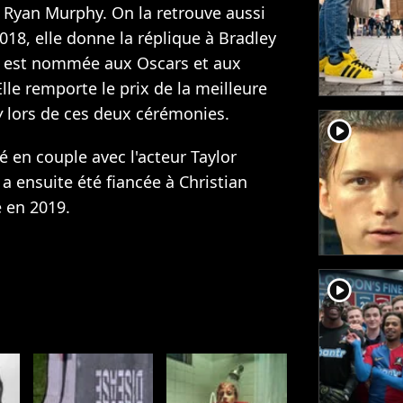
de Ryan Murphy. On la retrouve aussi
2018, elle donne la réplique à Bradley
le est nommée aux Oscars et aux
lle remporte le prix de la meilleure
w
lors de ces deux cérémonies.
player2
é en couple avec l'acteur Taylor
 a ensuite été fiancée à Christian
e en 2019.
player2