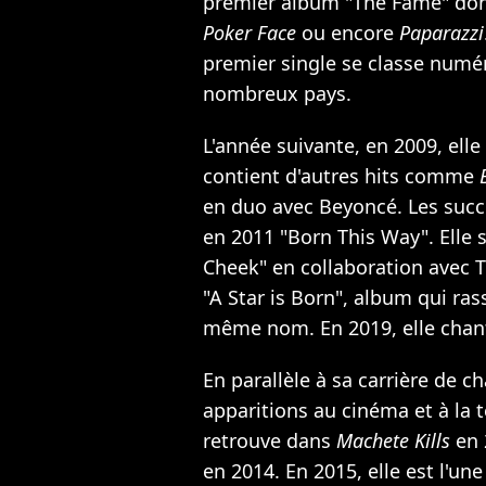
premier album "The Fame" dont
Poker Face
ou encore
Paparazzi
premier single se classe numé
nombreux pays.
L'année suivante, en 2009, ell
contient d'autres hits comme
en duo avec Beyoncé. Les succè
en 2011 "Born This Way". Elle s
Cheek" en collaboration avec T
"A Star is Born", album qui ra
même nom. En 2019, elle chant
En parallèle à sa carrière de c
apparitions au cinéma et à la t
retrouve dans
Machete Kills
en 
en 2014. En 2015, elle est l'un