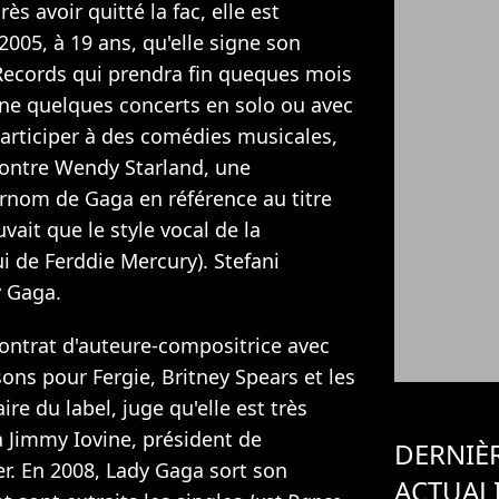
ès avoir quitté la fac, elle est
2005, à 19 ans, qu'elle signe son
Records qui prendra fin queques mois
onne quelques concerts en solo ou avec
articiper à des comédies musicales,
contre Wendy Starland, une
urnom de Gaga en référence au titre
uvait que le style vocal de la
ui de Ferddie Mercury). Stefani
 Gaga.
 contrat d'auteure-compositrice avec
ons pour Fergie, Britney Spears et les
re du label, juge qu'elle est très
à Jimmy Iovine, président de
DERNIÈ
er. En 2008, Lady Gaga sort son
ACTUAL