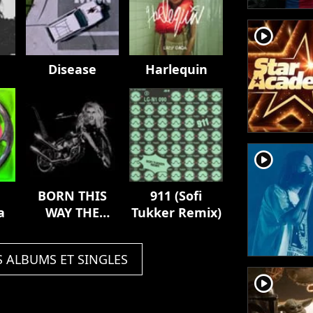
player2
Disease
Harlequin
player2
BORN THIS
911 (Sofi
a
WAY THE
Tukker Remix)
TENTH
ANNIVERSARY
S ALBUMS ET SINGLES
player2