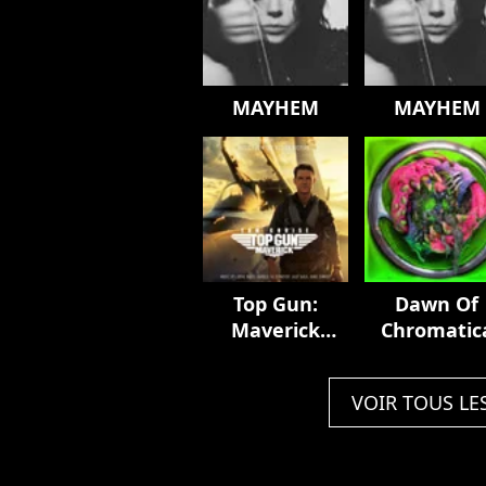
MAYHEM
MAYHEM
Top Gun:
Dawn Of
Maverick
Chromatic
(Music From
The Motion
VOIR TOUS LE
Picture)