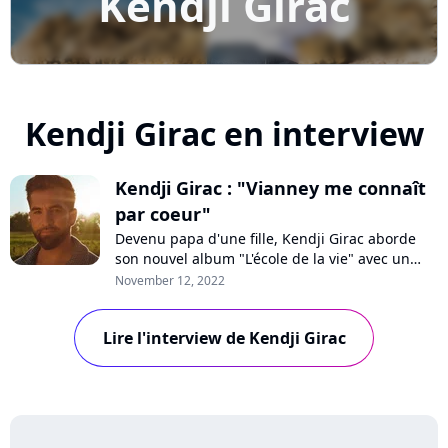
Kendji Girac
Kendji Girac en interview
Kendji Girac : "Vianney me connaît
par coeur"
Devenu papa d'une fille, Kendji Girac aborde
son nouvel album "L'école de la vie" avec un
regard nouveau. En interview pour Purecharts,
November 12, 2022
le chanteur populaire détaille sa nouvelle vie
avec sa petite Eva, revient sur sa propre
Lire l'interview de Kendji Girac
enfance, son évolution et sa collaboration avec
Florent Pagny et Vianney sur ce di...