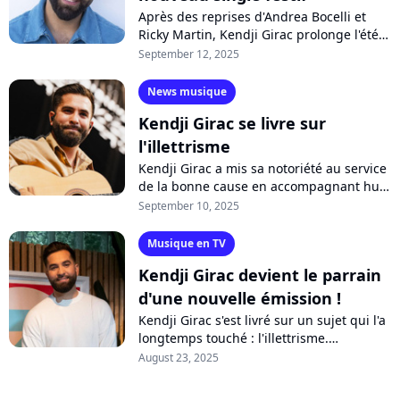
Après des reprises d'Andrea Bocelli et
Ricky Martin, Kendji Girac prolonge l'été
sur son nouveau single dansant
September 12, 2025
"Oublier". Un titre à découvrir sur
Purecharts,...
News musique
Kendji Girac se livre sur
l'illettrisme
Kendji Girac a mis sa notoriété au service
de la bonne cause en accompagnant huit
adultes dans leur combat contre
September 10, 2025
l'illettrisme pour l'émission "J'ai...
Musique en TV
Kendji Girac devient le parrain
d'une nouvelle émission !
Kendji Girac s'est livré sur un sujet qui l'a
longtemps touché : l'illettrisme.
Aujourd'hui, le chanteur devient le
August 23, 2025
parrain d'une nouvelle émission sur...