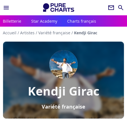
menu
newsletter
search
Billetterie
Star Academy
Charts français
Accueil
/
Artistes
/
Variété française
/
Kendji Girac
Kendji Girac
Variété française