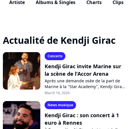
Artiste
Albums & Singles
Charts
Clips
Actualité de Kendji Girac
Concerts
Kendji Girac invite Marine sur
la scène de l'Accor Arena
Après une demande osée de la part de
Marine à la "Star Academy", Kendji Girac
avait accepté de partager un duo avec
March 16, 2026
elle sur scène lors d'un concert....
News musique
Kendji Girac : son concert à 1
euro à Rennes