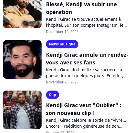
Blessé, Kendji va subir une
opération
Kendji Girac se trouve actuellement à
l'hôpital. Sur son compte Instagram, le
chanteur révèle s'être grièvement blessé
December 19, 2025
à la main. Un incident fâcheux...
News musique
Kendji Girac annule un rendez-
vous avec ses fans
Kendji Girac doit mettre sa carrière sur
pause durant quelques jours. En effet,
sur l'avis de son médecin, le chanteur,
November 26, 2025
cloué au lit, est contraint au...
Clip
Kendji Girac veut "Oublier" :
son nouveau clip !
Kendji Girac célèbre la sortie de "Vivre...
Encore", réédition généreuse de son
dernier album, avec un nouveau clip.
October 17, 2025