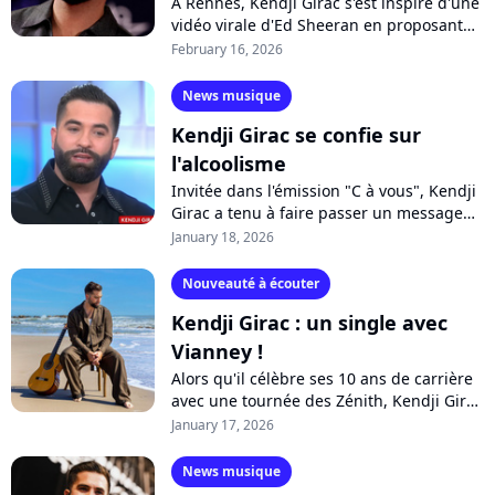
À Rennes, Kendji Girac s'est inspiré d'une
vidéo virale d'Ed Sheeran en proposant
un concert pour 1 euro symbolique. Sauf
February 16, 2026
que beaucoup de passants n'y...
News musique
Kendji Girac se confie sur
l'alcoolisme
Invitée dans l'émission "C à vous", Kendji
Girac a tenu à faire passer un message
de prévention sur les dérives de l'alcool,
January 18, 2026
en évoquant sa propre expérience...
Nouveauté à écouter
Kendji Girac : un single avec
Vianney !
Alors qu'il célèbre ses 10 ans de carrière
avec une tournée des Zénith, Kendji Girac
lance un nouveau single en radio. Pour
January 17, 2026
défendre son album "Vivre......
News musique