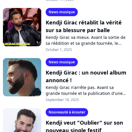
Promis à un beau succès sur les ondes,...
News musique
Kendji Girac rétablit la vérité
sur sa blessure par balle
Kendji Girac va mieux. Avant la sortie de
sa réédition et sa grande tournée, le
chanteur se livre sur l'autobiographie "Mi
October 1, 2025
vida". Invité dans l'émission...
News musique
Kendji Girac : un nouvel album
annoncé !
Kendji Girac n'arrête pas. Avant sa
grande tournée et la publication d'une
autobiographie, la star annonce la sortie
September 18, 2025
de la réédition de "Vivre", qu'il...
Nouveauté à écouter
Kendji veut "Oublier" sur son
nouveau single festif