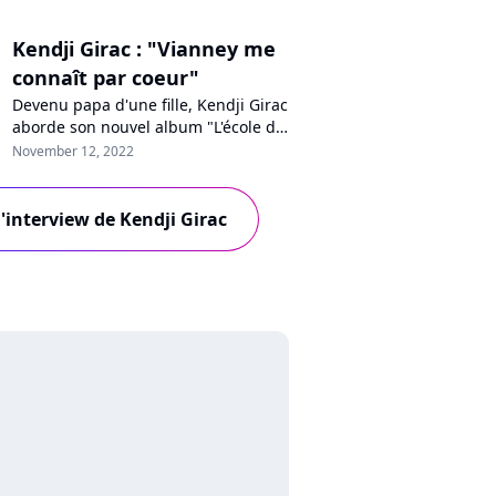
Kendji Girac : "Vianney me
connaît par coeur"
Devenu papa d'une fille, Kendji Girac
aborde son nouvel album "L'école de
la vie" avec un regard nouveau. En
November 12, 2022
interview pour Purecharts, le
chanteur populaire détaille sa
nouvelle vie avec sa petite Eva,
l'interview de Kendji Girac
revient sur sa propre enfance, son
évolution et sa collaboration avec
Florent Pagny et Vianney sur ce di...