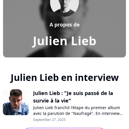
A propos de
Julien Lieb
Julien Lieb en interview
Julien Lieb : "Je suis passé de la
survie à la vie"
Julien Lieb franchit l'étape du premier album
avec la parution de "Naufragé". En interview
pour Purecharts, le chanteur se livre en toute
September 27, 2025
honnêteté sur ses craintes après la "Star