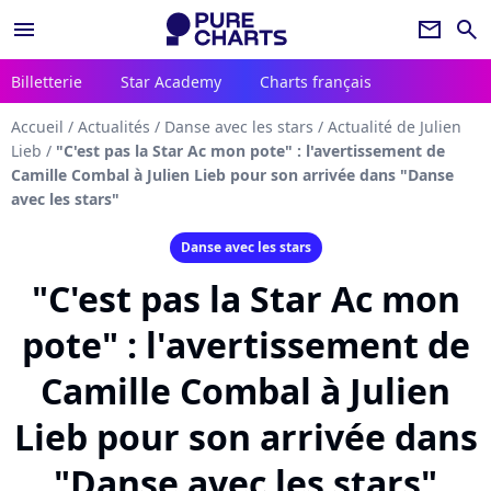
menu
newsletter
search
Billetterie
Star Academy
Charts français
Accueil
/
Actualités
/
Danse avec les stars
/
Actualité de Julien
Lieb
/
"C'est pas la Star Ac mon pote" : l'avertissement de
Camille Combal à Julien Lieb pour son arrivée dans "Danse
avec les stars"
Danse avec les stars
"C'est pas la Star Ac mon
pote" : l'avertissement de
Camille Combal à Julien
Lieb pour son arrivée dans
"Danse avec les stars"