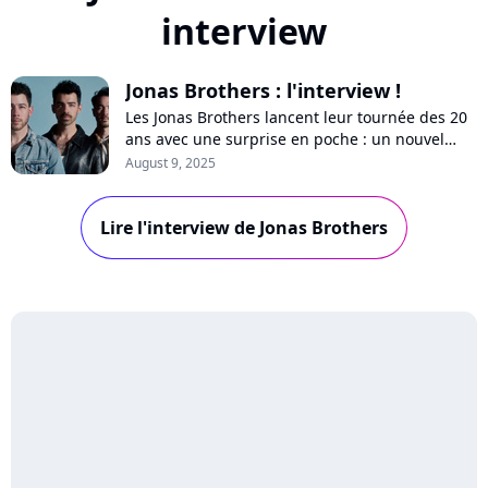
interview
Jonas Brothers : l'interview !
Les Jonas Brothers lancent leur tournée des 20
ans avec une surprise en poche : un nouvel
album ! Depuis le New Jersey, Nick, Kevin et Joe
August 9, 2025
font le bilan de deux décennies de succès et de
défis dans un entretien accordé à Purecharts.
Lire l'interview de Jonas Brothers