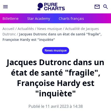
menu
newsletter
search
Billetterie
Star Academy
Charts français
Accueil
/
Actualités
/
News musique
/
Actualité de Jacques
Dutronc
/
Jacques Dutronc dans un état de santé "fragile",
Françoise Hardy est "inquiète"
News musique
Jacques Dutronc dans un
état de santé "fragile",
Françoise Hardy est
"inquiète"
Publié le 11 avril 2023 à 14:38