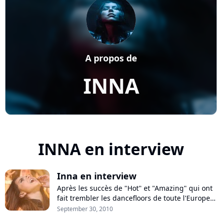
A propos de
INNA
INNA en interview
Inna en interview
Après les succès de "Hot" et "Amazing" qui ont
fait trembler les dancefloors de toute l'Europe
cet été, Inna poursuit la promotion de son
September 30, 2010
premier opus intitulé "Hot" avec le single "Deja