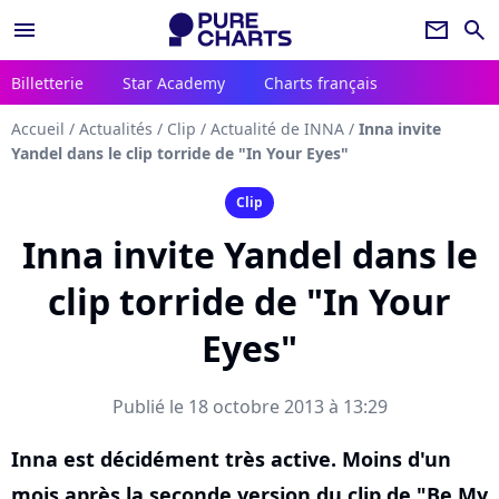
menu
newsletter
search
Billetterie
Star Academy
Charts français
Accueil
/
Actualités
/
Clip
/
Actualité de INNA
/
Inna invite
Yandel dans le clip torride de "In Your Eyes"
Clip
Inna invite Yandel dans le
clip torride de "In Your
Eyes"
Publié le 18 octobre 2013 à 13:29
Inna est décidément très active. Moins d'un
mois après la seconde version du clip de "Be My