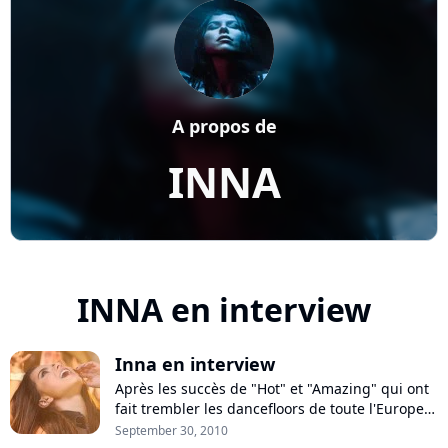
A propos de
INNA
INNA en interview
Inna en interview
Après les succès de "Hot" et "Amazing" qui ont
fait trembler les dancefloors de toute l'Europe
cet été, Inna poursuit la promotion de son
September 30, 2010