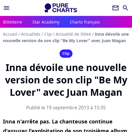
menu
newsletter
search
Billetterie
Star Academy
Charts français
Accueil
/
Actualités
/
Clip
/
Actualité de INNA
/
Inna dévoile une
nouvelle version de son clip "Be My Lover" avec Juan Magan
Clip
Inna dévoile une nouvelle
version de son clip "Be My
Lover" avec Juan Magan
Publié le 19 septembre 2013 à 15:35
Inna n'arrête pas. La chanteuse continue
d'assurer l'exploitation de son troisième album