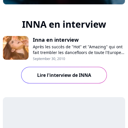
INNA en interview
Inna en interview
Après les succès de "Hot" et "Amazing" qui ont
fait trembler les dancefloors de toute l'Europe
cet été, Inna poursuit la promotion de son
September 30, 2010
premier opus intitulé "Hot" avec le single "Deja
Vu". Dans une rapide entrevue, la séduisante
Lire l'interview de INNA
roumaine a répondu à toutes nos questions
sans éluder un seul sujet, même l...