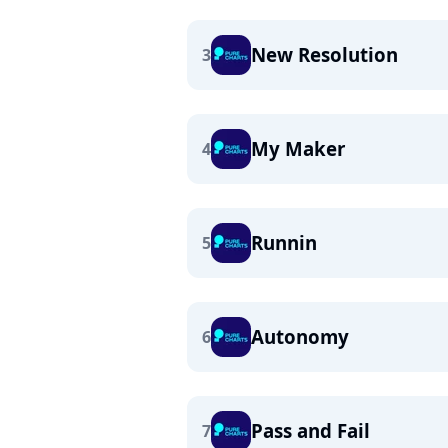
New Resolution
3
My Maker
4
Runnin
5
Autonomy
6
Pass and Fail
7