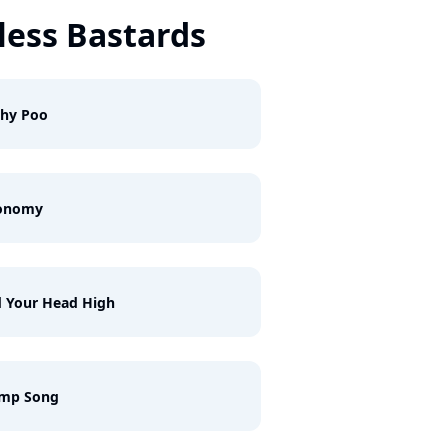
less Bastards
chy Poo
onomy
 Your Head High
mp Song