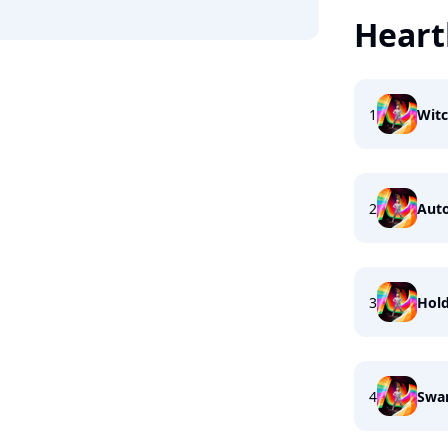
Heart
1
Wit
2
Aut
3
Hold
4
Swa