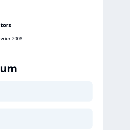
ators
s
évrier 2008
lbum