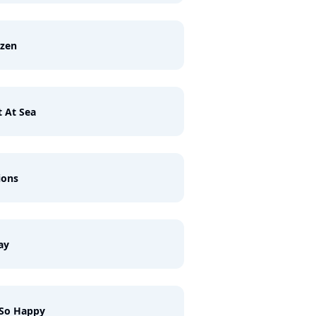
azen
 At Sea
ions
ay
 So Happy