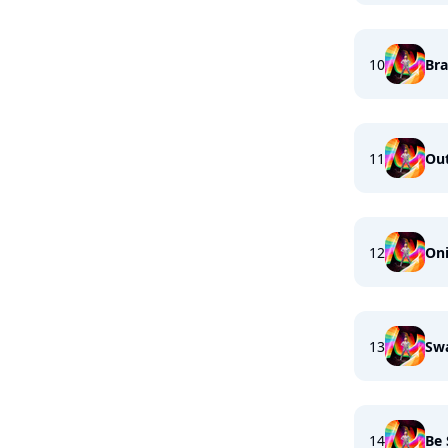
10
Br
11
Out
12
On
13
Sw
14
Be