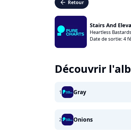
arrow_left
Retour
Stairs And Elev
Heartless Bastard
Date de sortie: 4 f
Découvrir l'a
Gray
1
Onions
2