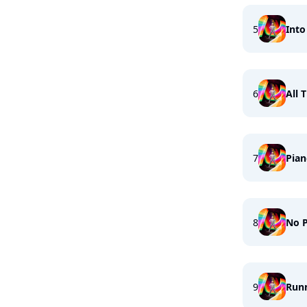
5
Into
6
All 
7
Pia
8
No P
9
Run