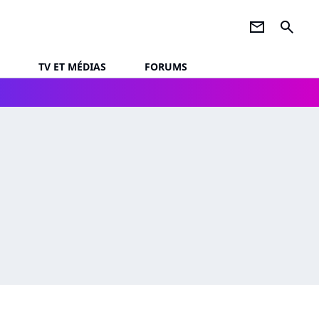
newsletter
search
TV ET MÉDIAS
FORUMS