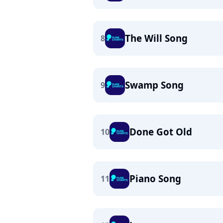
The Will Song
8
Swamp Song
9
Done Got Old
10
Piano Song
11