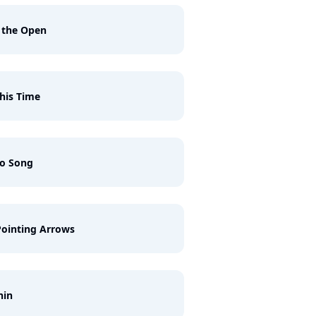
 the Open
This Time
no Song
ointing Arrows
nin