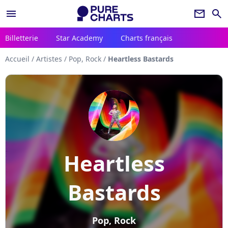
menu
newsletter
search
Billetterie
Star Academy
Charts français
Accueil
/
Artistes
/
Pop, Rock
/
Heartless Bastards
Heartless
Bastards
Pop, Rock