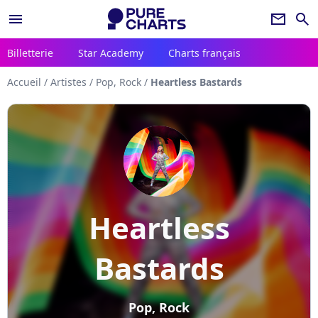
menu
newsletter
search
Billetterie
Star Academy
Charts français
Accueil
/
Artistes
/
Pop, Rock
/
Heartless Bastards
Heartless
Bastards
Pop, Rock