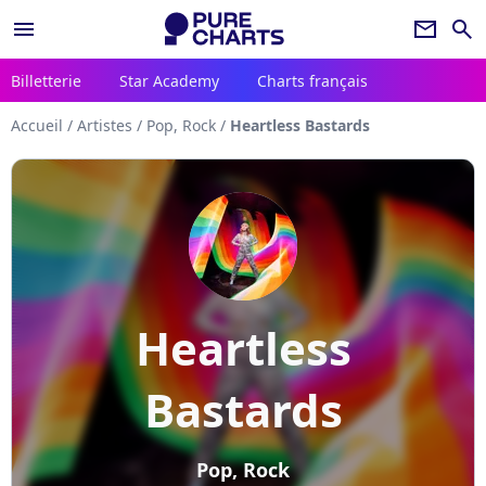
menu
newsletter
search
Billetterie
Star Academy
Charts français
Accueil
/
Artistes
/
Pop, Rock
/
Heartless Bastards
Heartless
Bastards
Pop, Rock