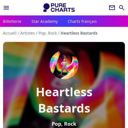
menu
newsletter
search
Billetterie
Star Academy
Charts français
Accueil
/
Artistes
/
Pop, Rock
/
Heartless Bastards
Heartless
Bastards
Pop, Rock