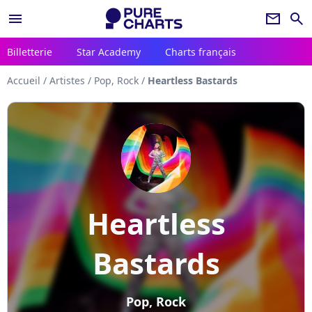
menu
newsletter
search
Billetterie
Star Academy
Charts français
Accueil
/
Artistes
/
Pop, Rock
/
Heartless Bastards
Heartless
Bastards
Pop, Rock