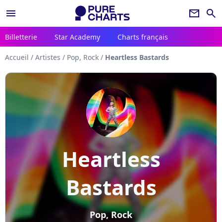
menu
newsletter
search
Billetterie
Star Academy
Charts français
Accueil
/
Artistes
/
Pop, Rock
/
Heartless Bastards
Heartless
Bastards
Pop, Rock