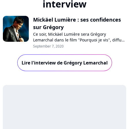
interview
Mickäel Lumière : ses confidences
sur Grégory
Ce soir, Mickäel Lumière sera Grégory
Lemarchal dans le film "Pourquoi je vis", diffusé
sur TF1. Pourquoi le comédien ne chante-t-il
September 7, 2020
pas dans le biopic ? Comment s'est passé sa
rencontre avec les parents du gagnant de la
Lire l'interview de Grégory Lemarchal
"Star Academy", décédé en 2007 des suites de
la mucoviscidose ? Confidences !