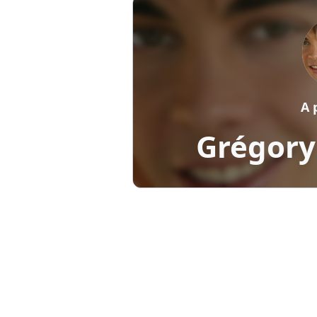
A 
Grégory