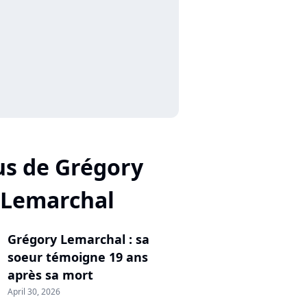
us de Grégory
Lemarchal
Grégory Lemarchal : sa
soeur témoigne 19 ans
après sa mort
April 30, 2026