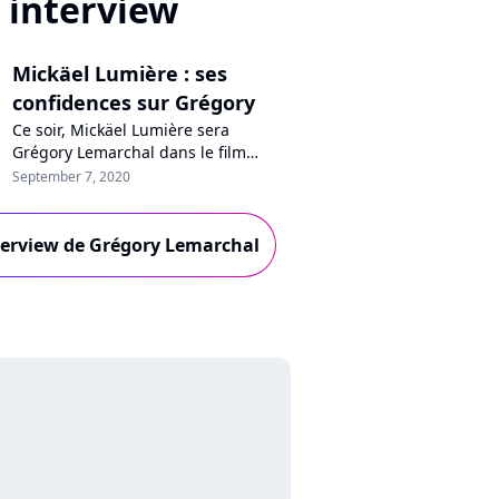
interview
Mickäel Lumière : ses
confidences sur Grégory
Ce soir, Mickäel Lumière sera
Grégory Lemarchal dans le film
"Pourquoi je vis", diffusé sur TF1.
September 7, 2020
Pourquoi le comédien ne chante-t-il
pas dans le biopic ? Comment s'est
passé sa rencontre avec les parents
nterview de Grégory Lemarchal
du gagnant de la "Star Academy",
décédé en 2007 des suites de la
mucoviscidose ? Confidences !