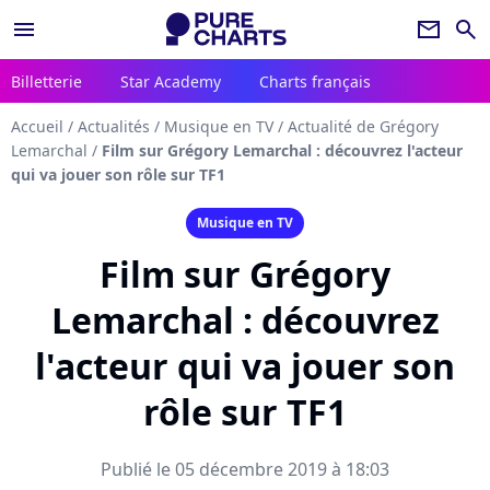
menu
newsletter
search
Billetterie
Star Academy
Charts français
Accueil
/
Actualités
/
Musique en TV
/
Actualité de Grégory
Lemarchal
/
Film sur Grégory Lemarchal : découvrez l'acteur
qui va jouer son rôle sur TF1
Musique en TV
Film sur Grégory
Lemarchal : découvrez
l'acteur qui va jouer son
rôle sur TF1
Publié le 05 décembre 2019 à 18:03