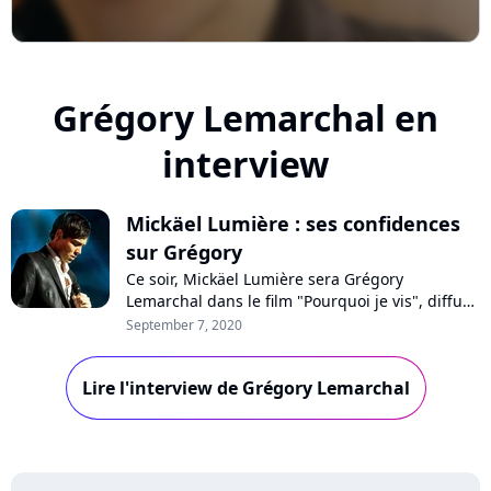
Grégory Lemarchal en
interview
Mickäel Lumière : ses confidences
sur Grégory
Ce soir, Mickäel Lumière sera Grégory
Lemarchal dans le film "Pourquoi je vis", diffusé
sur TF1. Pourquoi le comédien ne chante-t-il
September 7, 2020
pas dans le biopic ? Comment s'est passé sa
rencontre avec les parents du gagnant de la
Lire l'interview de Grégory Lemarchal
"Star Academy", décédé en 2007 des suites de
la mucoviscidose ? Confidences !