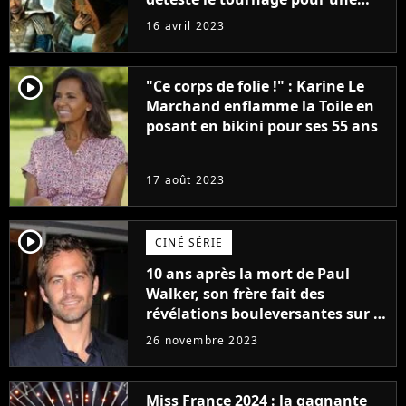
raison très spéciale
16 avril 2023
player2
"Ce corps de folie !" : Karine Le
Marchand enflamme la Toile en
posant en bikini pour ses 55 ans
17 août 2023
player2
CINÉ SÉRIE
10 ans après la mort de Paul
Walker, son frère fait des
révélations bouleversantes sur la
réaction des acteurs de Fast and
26 novembre 2023
Furious
Miss France 2024 : la gagnante