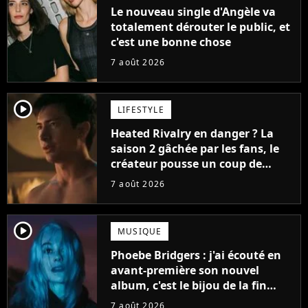
Le nouveau single d'Angèle va
totalement dérouter le public, et
c'est une bonne chose
7 août 2026
player2
LIFESTYLE
Heated Rivalry en danger ? La
saison 2 gâchée par les fans, le
créateur pousse un coup de
gueule
7 août 2026
player2
MUSIQUE
Phoebe Bridgers : j'ai écouté en
avant-première son nouvel
album, c'est le bijou de la fin
d'été
7 août 2026