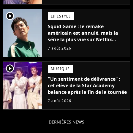
player2
LIFESTYLE
Squid Game : le remake
américain est annulé, mais la
série la plus vue sur Netflix
pourrait avoir une version
7 août 2026
française
player2
MUSIQUE
"Un sentiment de délivrance" :
cet élève de la Star Academy
balance après la fin de la tournée
7 août 2026
DERNIÈRES NEWS