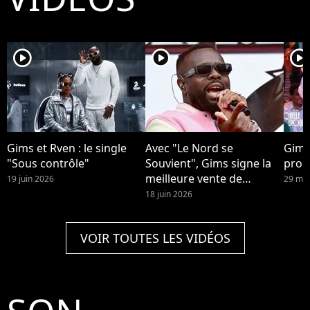
player2
player2
player2
Gims et Rven : le single
Avec "Le Nord se
Gims
"Sous contrôle"
Souvient", Gims signe la
prop
meilleure vente de
19 juin 2026
29 mai
l'année.
18 juin 2026
VOIR TOUTES LES VIDÉOS