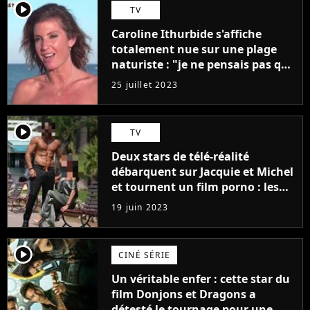
player2
TV
Caroline Ithurbide s'affiche
totalement nue sur une plage
naturiste : "je ne pensais pas que
j'arriverais à le faire..."
25 juillet 2023
player2
TV
Deux stars de télé-réalité
débarquent sur Jacquie et Michel
et tournent un film porno : les
premières images du tournage
19 juin 2023
(exclu)
player2
CINÉ SÉRIE
Un véritable enfer : cette star du
film Donjons et Dragons a
détesté le tournage pour une