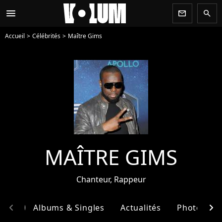
menu
newsletter
search
Accueil
Célébrités
Maître Gims
MAÎTRE GIMS
Chanteur, Rappeur
chevron_left
chevron_right
phie
Albums & Singles
Actualités
Photos