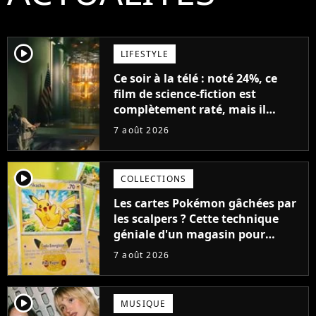
player2
LIFESTYLE
Ce soir à la télé : noté 24%, ce
film de science-fiction est
complètement raté, mais il
aurait pu être encore pire à
7 août 2026
cause de son acteur
player2
COLLECTIONS
Les cartes Pokémon gâchées par
les scalpers ? Cette technique
géniale d'un magasin pour
ruiner les revendeurs
7 août 2026
player2
MUSIQUE