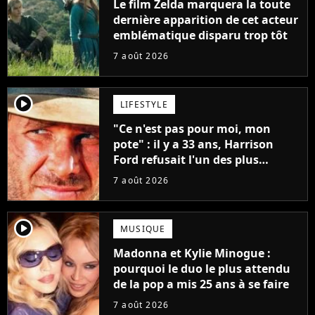
Le film Zelda marquera la toute
dernière apparition de cet acteur
emblématique disparu trop tôt
7 août 2026
player2
LIFESTYLE
"Ce n'est pas pour moi, mon
pote" : il y a 33 ans, Harrison
Ford refusait l'un des plus
grands succès de tous les temps
7 août 2026
player2
MUSIQUE
Madonna et Kylie Minogue :
pourquoi le duo le plus attendu
de la pop a mis 25 ans à se faire
7 août 2026