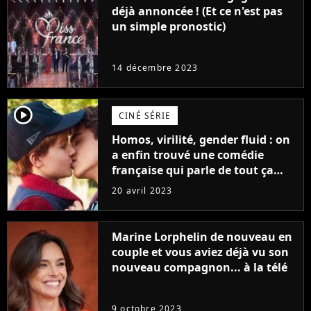
déjà annoncée ! (Et ce n'est pas
un simple pronostic)
14 décembre 2023
player2
CINÉ SÉRIE
Homos, virilité, gender fluid : on
a enfin trouvé une comédie
française qui parle de tout ça
sans être super ringarde
20 avril 2023
Marine Lorphelin de nouveau en
couple et vous aviez déjà vu son
nouveau compagnon... à la télé
9 octobre 2023