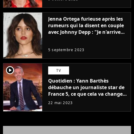
Jenna Ortega furieuse après les
rumeurs qui la disent en couple
avec Johnny Depp : "Je n'arrive
même pas..."
5 septembre 2023
player2
TV
Quotidien : Yann Barthès
débauche un journaliste star de
France 5, ce que cela va changer
à la rentrée
22 mai 2023