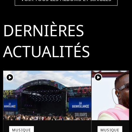
DERNIÈRES
ACTUALITÉS
player2
player2
MUSIQUE
MUSIQUE