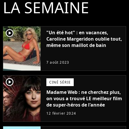
LA SEMAINE
player2
"Un été hot" : en vacances,
Caroline Margeridon oublie tout,
même son maillot de bain
7 août 2023
player2
CINÉ SÉRIE
Madame Web : ne cherchez plus,
on vous a trouvé LE meilleur film
de super-héros de l'année
12 février 2024