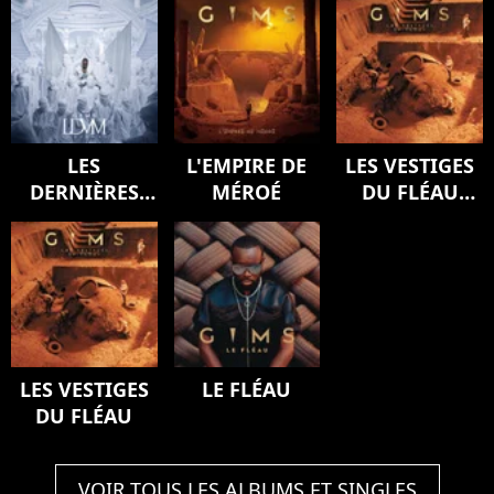
LES
L'EMPIRE DE
LES VESTIGES
DERNIÈRES
MÉROÉ
DU FLÉAU
VOLONTÉS DE
(Version
MOZART
deluxe)
(SYMPHONY)
LES VESTIGES
LE FLÉAU
DU FLÉAU
VOIR TOUS LES ALBUMS ET SINGLES