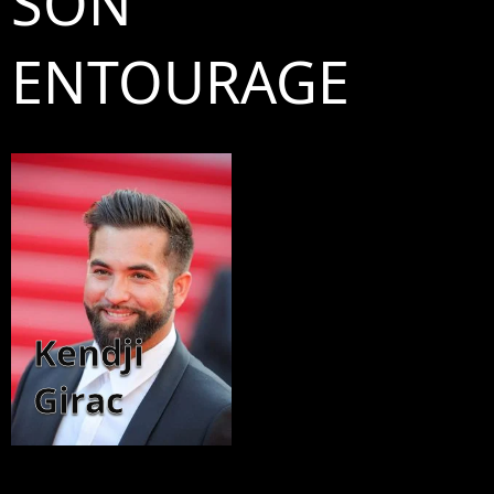
SON
ENTOURAGE
Kendji
Girac