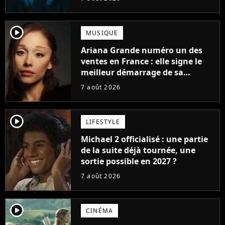
player2
MUSIQUE
Ariana Grande numéro un des
ventes en France : elle signe le
meilleur démarrage de sa
carrière avec son album Petal
7 août 2026
player2
LIFESTYLE
Michael 2 officialisé : une partie
de la suite déjà tournée, une
sortie possible en 2027 ?
7 août 2026
player2
CINÉMA