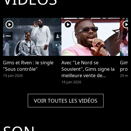
player2
player2
player2
Gims et Rven : le single
Avec "Le Nord se
Gims
"Sous contrôle"
Souvient", Gims signe la
prop
meilleure vente de
19 juin 2026
29 mai
l'année.
18 juin 2026
VOIR TOUTES LES VIDÉOS