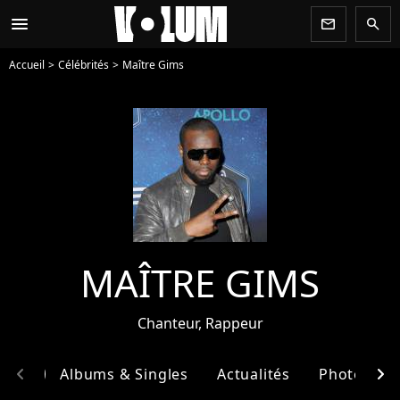
menu
newsletter
search
Accueil
Célébrités
Maître Gims
MAÎTRE GIMS
Chanteur, Rappeur
chevron_left
chevron_right
phie
Albums & Singles
Actualités
Photos