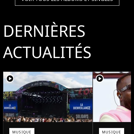
DERNIÈRES
ACTUALITÉS
player2
player2
MUSIQUE
MUSIQUE