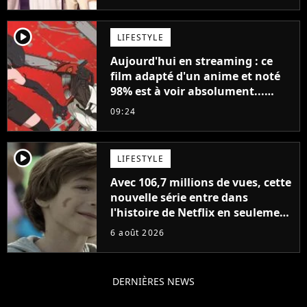
player2
LIFESTYLE
Aujourd'hui en streaming : ce
film adapté d'un anime et noté
98% est à voir absolument...
sinon vous ne comprendrez plus
09:24
la série
player2
LIFESTYLE
Avec 106,7 millions de vues, cette
nouvelle série entre dans
l'histoire de Netflix en seulement
48 jours
6 août 2026
DERNIÈRES NEWS