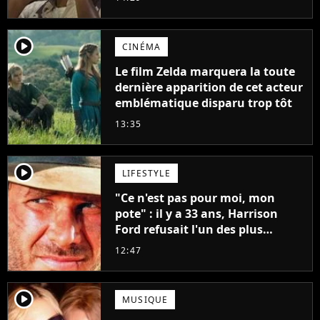
player2
CINÉMA
Le film Zelda marquera la toute
dernière apparition de cet acteur
emblématique disparu trop tôt
13:35
player2
LIFESTYLE
"Ce n'est pas pour moi, mon
pote" : il y a 33 ans, Harrison
Ford refusait l'un des plus
grands succès de tous les temps
12:47
player2
MUSIQUE