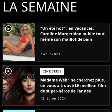
LA SEMAINE
player2
"Un été hot" : en vacances,
Caroline Margeridon oublie tout,
même son maillot de bain
7 août 2023
player2
CINÉ SÉRIE
Madame Web : ne cherchez plus,
on vous a trouvé LE meilleur film
de super-héros de l'année
12 février 2024