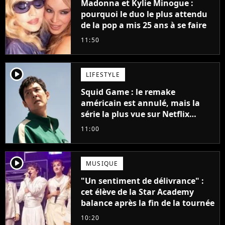
Madonna et Kylie Minogue :
pourquoi le duo le plus attendu
de la pop a mis 25 ans à se faire
11:50
player2
LIFESTYLE
Squid Game : le remake
américain est annulé, mais la
série la plus vue sur Netflix
pourrait avoir une version
11:00
française
player2
MUSIQUE
"Un sentiment de délivrance" :
cet élève de la Star Academy
balance après la fin de la tournée
10:20