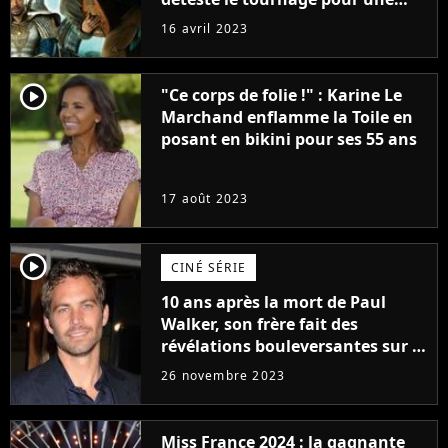
raison très spéciale
16 avril 2023
player2
"Ce corps de folie !" : Karine Le
Marchand enflamme la Toile en
posant en bikini pour ses 55 ans
17 août 2023
player2
CINÉ SÉRIE
10 ans après la mort de Paul
Walker, son frère fait des
révélations bouleversantes sur la
réaction des acteurs de Fast and
26 novembre 2023
Furious
Miss France 2024 : la gagnante