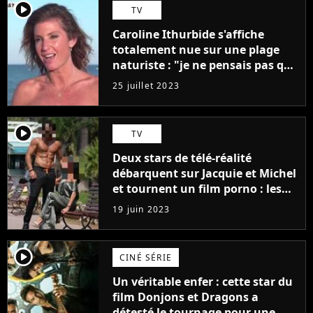
player2
TV
Caroline Ithurbide s'affiche
totalement nue sur une plage
naturiste : "je ne pensais pas que
j'arriverais à le faire..."
25 juillet 2023
player2
TV
Deux stars de télé-réalité
débarquent sur Jacquie et Michel
et tournent un film porno : les
premières images du tournage
19 juin 2023
(exclu)
player2
CINÉ SÉRIE
Un véritable enfer : cette star du
film Donjons et Dragons a
détesté le tournage pour une