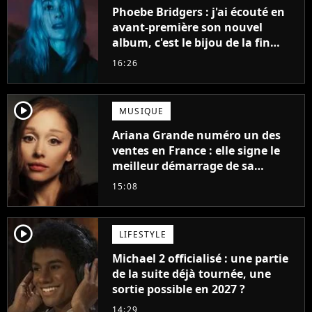
Phoebe Bridgers : j'ai écouté en
avant-première son nouvel
album, c'est le bijou de la fin
d'été
16:26
player2
MUSIQUE
Ariana Grande numéro un des
ventes en France : elle signe le
meilleur démarrage de sa
carrière avec son album Petal
15:08
player2
LIFESTYLE
Michael 2 officialisé : une partie
de la suite déjà tournée, une
sortie possible en 2027 ?
14:29