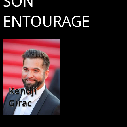
SON
ENTOURAGE
Kendji
Girac