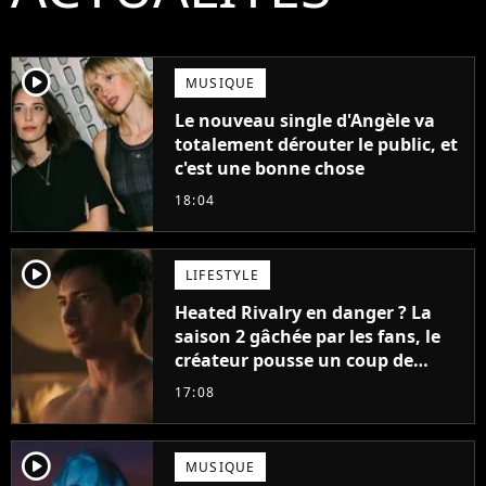
player2
MUSIQUE
Le nouveau single d'Angèle va
totalement dérouter le public, et
c'est une bonne chose
18:04
player2
LIFESTYLE
Heated Rivalry en danger ? La
saison 2 gâchée par les fans, le
créateur pousse un coup de
gueule
17:08
player2
MUSIQUE