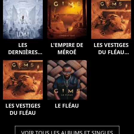
LES
L'EMPIRE DE
LES VESTIGES
DERNIÈRES
MÉROÉ
DU FLÉAU
VOLONTÉS DE
(Version
MOZART
deluxe)
(SYMPHONY)
LES VESTIGES
LE FLÉAU
DU FLÉAU
VOIR TOUS LES ALBUMS ET SINGLES