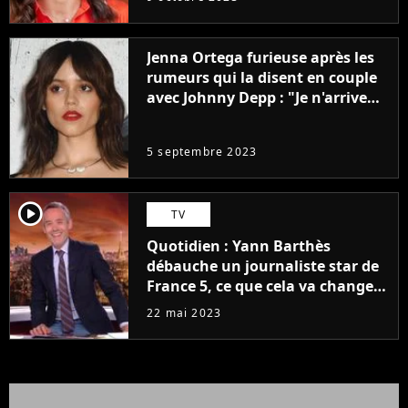
Jenna Ortega furieuse après les
rumeurs qui la disent en couple
avec Johnny Depp : "Je n'arrive
même pas..."
5 septembre 2023
player2
TV
Quotidien : Yann Barthès
débauche un journaliste star de
France 5, ce que cela va changer
à la rentrée
22 mai 2023