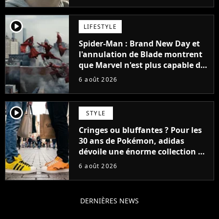
player2
LIFESTYLE
Spider-Man : Brand New Day et
l'annulation de Blade montrent
que Marvel n'est plus capable de
faire quoi que ce soit de simple
6 août 2026
player2
STYLE
Cringes ou bluffantes ? Pour les
30 ans de Pokémon, adidas
dévoile une énorme collection de
sneakers et je ne sais pas quoi en
6 août 2026
penser
DERNIÈRES NEWS