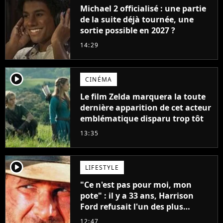
Michael 2 officialisé : une partie
de la suite déjà tournée, une
sortie possible en 2027 ?
14:29
player2
CINÉMA
Le film Zelda marquera la toute
dernière apparition de cet acteur
emblématique disparu trop tôt
13:35
player2
LIFESTYLE
"Ce n'est pas pour moi, mon
pote" : il y a 33 ans, Harrison
Ford refusait l'un des plus
grands succès de tous les temps
12:47