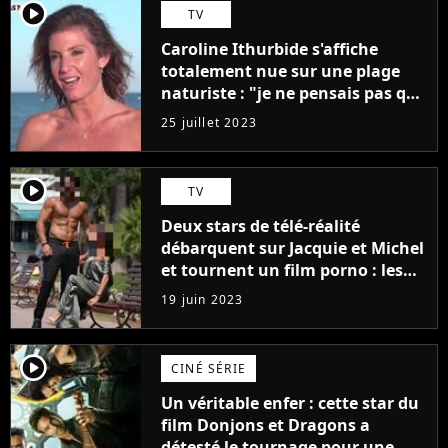
player2
TV
Caroline Ithurbide s'affiche
totalement nue sur une plage
naturiste : "je ne pensais pas que
j'arriverais à le faire..."
25 juillet 2023
player2
TV
Deux stars de télé-réalité
débarquent sur Jacquie et Michel
et tournent un film porno : les
premières images du tournage
19 juin 2023
(exclu)
player2
CINÉ SÉRIE
Un véritable enfer : cette star du
film Donjons et Dragons a
détesté le tournage pour une