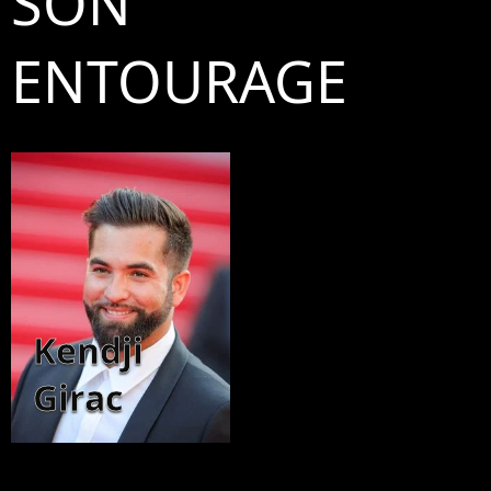
SON
ENTOURAGE
Kendji
Girac