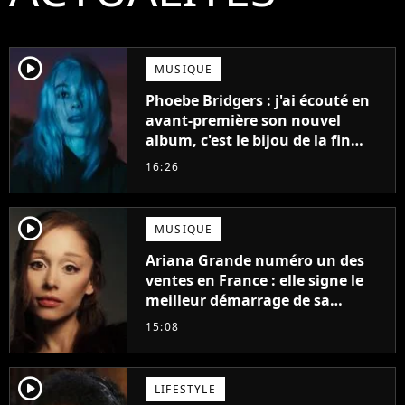
player2
MUSIQUE
Phoebe Bridgers : j'ai écouté en
avant-première son nouvel
album, c'est le bijou de la fin
d'été
16:26
player2
MUSIQUE
Ariana Grande numéro un des
ventes en France : elle signe le
meilleur démarrage de sa
carrière avec son album Petal
15:08
player2
LIFESTYLE