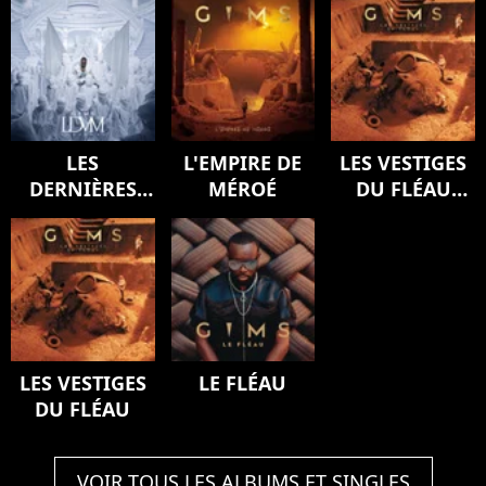
LES
L'EMPIRE DE
LES VESTIGES
DERNIÈRES
MÉROÉ
DU FLÉAU
VOLONTÉS DE
(Version
MOZART
deluxe)
(SYMPHONY)
LES VESTIGES
LE FLÉAU
DU FLÉAU
VOIR TOUS LES ALBUMS ET SINGLES