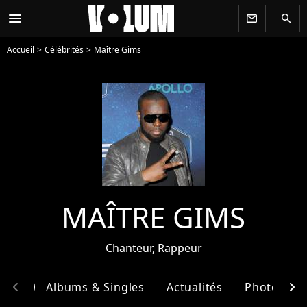
menu
newsletter
search
Accueil
Célébrités
Maître Gims
MAÎTRE GIMS
Chanteur, Rappeur
chevron_left
chevron_right
phie
Albums & Singles
Actualités
Photos