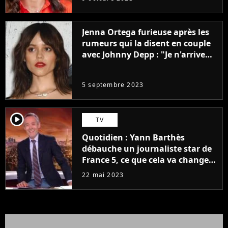
Jenna Ortega furieuse après les
rumeurs qui la disent en couple
avec Johnny Depp : "Je n'arrive
même pas..."
5 septembre 2023
player2
TV
Quotidien : Yann Barthès
débauche un journaliste star de
France 5, ce que cela va changer
à la rentrée
22 mai 2023