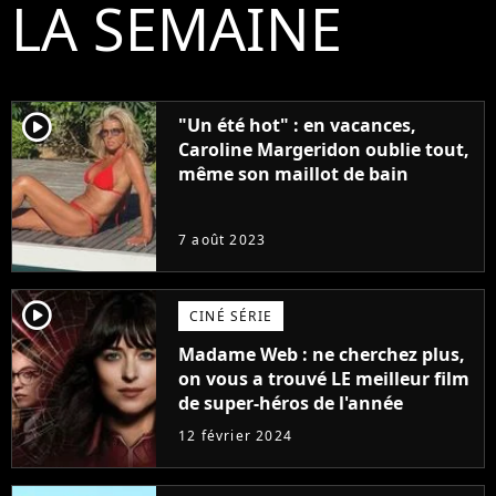
LA SEMAINE
player2
"Un été hot" : en vacances,
Caroline Margeridon oublie tout,
même son maillot de bain
7 août 2023
player2
CINÉ SÉRIE
Madame Web : ne cherchez plus,
on vous a trouvé LE meilleur film
de super-héros de l'année
12 février 2024