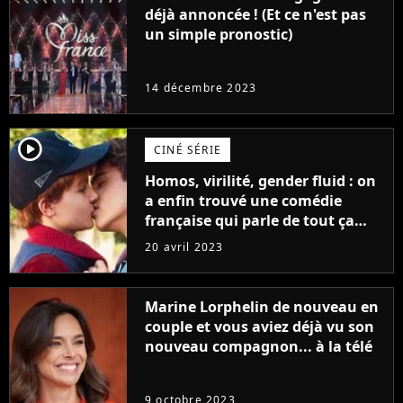
déjà annoncée ! (Et ce n'est pas
un simple pronostic)
14 décembre 2023
player2
CINÉ SÉRIE
Homos, virilité, gender fluid : on
a enfin trouvé une comédie
française qui parle de tout ça
sans être super ringarde
20 avril 2023
Marine Lorphelin de nouveau en
couple et vous aviez déjà vu son
nouveau compagnon... à la télé
9 octobre 2023