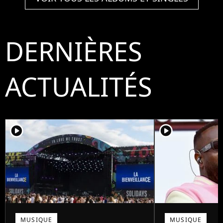
DERNIÈRES
ACTUALITÉS
player2
player2
MUSIQUE
MUSIQUE