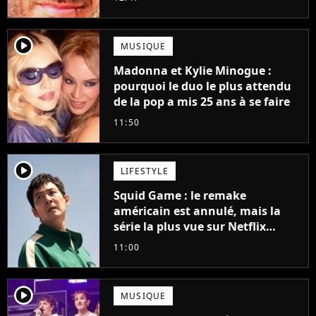
player2
MUSIQUE
Madonna et Kylie Minogue :
pourquoi le duo le plus attendu
de la pop a mis 25 ans à se faire
11:50
player2
LIFESTYLE
Squid Game : le remake
américain est annulé, mais la
série la plus vue sur Netflix
pourrait avoir une version
11:00
française
player2
MUSIQUE