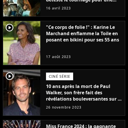
raison très spéciale
16 avril 2023
player2
"Ce corps de folie !" : Karine Le
Marchand enflamme la Toile en
posant en bikini pour ses 55 ans
17 août 2023
player2
CINÉ SÉRIE
10 ans après la mort de Paul
Walker, son frère fait des
révélations bouleversantes sur la
réaction des acteurs de Fast and
26 novembre 2023
Furious
Miss France 2024 : la gagnante