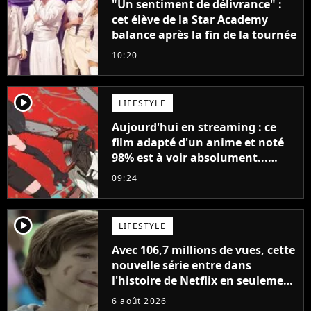
"Un sentiment de délivrance" :
cet élève de la Star Academy
balance après la fin de la tournée
10:20
player2
LIFESTYLE
Aujourd'hui en streaming : ce
film adapté d'un anime et noté
98% est à voir absolument...
sinon vous ne comprendrez plus
09:24
la série
player2
LIFESTYLE
Avec 106,7 millions de vues, cette
nouvelle série entre dans
l'histoire de Netflix en seulement
48 jours
6 août 2026