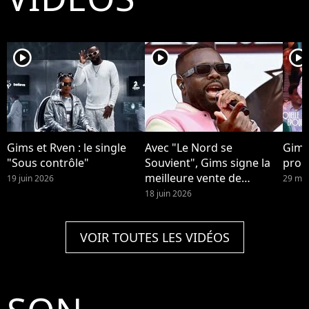
player2
player2
player2
Gims et Rven : le single
Avec "Le Nord se
Gims
"Sous contrôle"
Souvient", Gims signe la
prop
meilleure vente de
19 juin 2026
29 mai
l'année.
18 juin 2026
VOIR TOUTES LES VIDÉOS