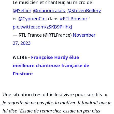
Le musicien et chanteur, au micro de
@JSellier
,
@marioncalais
,
@StevenBellery
et
@CyprienCini
dans
#RTLBonsoir
!
pic.twitter.com/zSKB9PHhxJ
— RTL France (@RTLFrance)
November
27, 2023
A LIRE -
Françoise Hardy élue
meilleure chanteuse française de
l'histoire
Une situation très difficile à vivre pour son fils. «
Je regrette de ne pas plus la motiver. Il faudrait que je
lui dise "Essaie de remarcher, essaie un peu plus