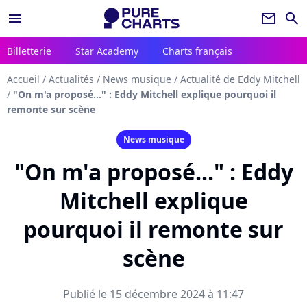
menu
newsletter
search
Billetterie
Star Academy
Charts français
Accueil
/
Actualités
/
News musique
/
Actualité de Eddy Mitchell
/
"On m'a proposé..." : Eddy Mitchell explique pourquoi il
remonte sur scène
News musique
"On m'a proposé..." : Eddy
Mitchell explique
pourquoi il remonte sur
scène
Publié le 15 décembre 2024 à 11:47