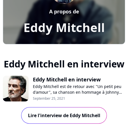
A propos de
Eddy Mitchell
Eddy Mitchell en interview
Eddy Mitchell en interview
Eddy Mitchell est de retour avec "Un petit peu
d'amour", sa chanson en hommage à Johnny
Hallyday. En interview sur Pure Charts, le
September 25, 2021
chanteur se confie sur son ami disparu, leur
rencontre et leur amitié, les excès du rockeur,
Lire l'interview de Eddy Mitchell
son absence au concert hommage et son
prochain album.