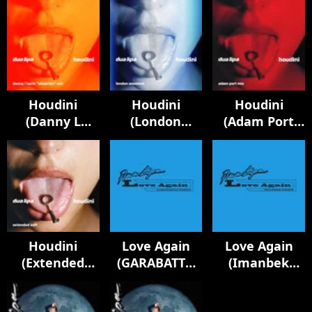
Houdini
Houdini
Houdini
(Danny L
(London
(Adam Port
Harle Slowride
Sessions)
Mix)
Mix)
Houdini
Love Again
Love Again
(Extended
(GARABATTO
(Imanbek
Edit)
Remix)
Remix)