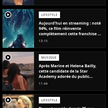
player2
LIFESTYLE
Aujourd'hui en streaming : noté
94%, ce film réinvente
complètement cette franchise de
science-fiction vieille de 40 ans
13:15
player2
MUSIQUE
Après Marine et Helena Bailly,
cette candidate de la Star
Academy adorée du public
annonce son premier album,
11:44
"C'est tellement puissant"
player2
LIFESTYLE