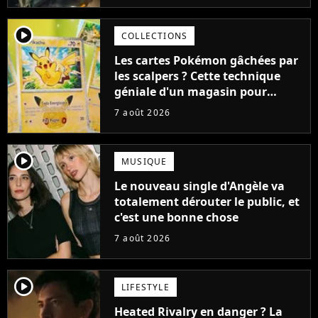
player2
COLLECTIONS
Les cartes Pokémon gâchées par
les scalpers ? Cette technique
géniale d'un magasin pour
ruiner les revendeurs
7 août 2026
player2
MUSIQUE
Le nouveau single d'Angèle va
totalement dérouter le public, et
c'est une bonne chose
7 août 2026
player2
LIFESTYLE
Heated Rivalry en danger ? La