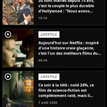
Ils sont mariés depuis 75 ans,
c'est le couple le plus durable
d'Hollywood : "Nous avons
avancé jour après jour, et les
10:16
jours se sont transformés en
décennies"
player2
LIFESTYLE
Aujourd'hui sur Netflix : inspiré
d'une histoire vraie glaçante,
c'est l'un des meilleurs films du
21ème siècle
09:24
player2
LIFESTYLE
Ce soir à la télé : noté 24%, ce
film de science-fiction est
complètement raté, mais il
aurait pu être encore pire à
7 août 2026
cause de son acteur