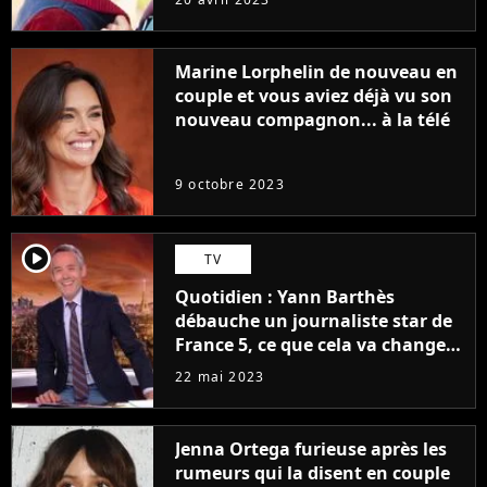
Marine Lorphelin de nouveau en
couple et vous aviez déjà vu son
nouveau compagnon... à la télé
9 octobre 2023
player2
TV
Quotidien : Yann Barthès
débauche un journaliste star de
France 5, ce que cela va changer
à la rentrée
22 mai 2023
Jenna Ortega furieuse après les
rumeurs qui la disent en couple