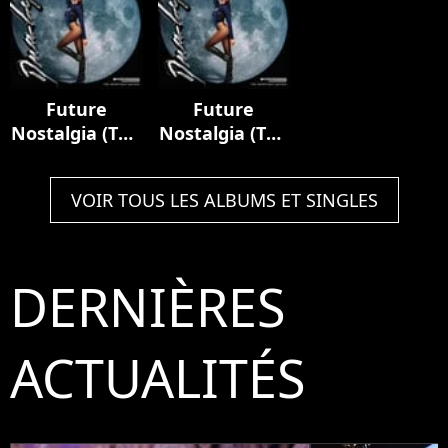
Future
Future
Nostalgia (The
Nostalgia (The
Moonlight
Moonlight
Edition)
Edition)
VOIR TOUS LES ALBUMS ET SINGLES
DERNIÈRES
ACTUALITÉS