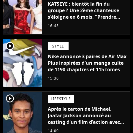
KATSEYE : bientôt la fin du
groupe ? Une 2ème chanteuse
s'éloigne en 6 mois, "Prendre
cette décision n’a pas été facile"
16:45
player2
STYLE
Nike annonce 3 paires de Air Max
Plus inspirées d'un manga culte
de 1190 chapitres et 115 tomes
15:30
player2
LIFESTYLE
Après le carton de Michael,
Jaafar Jackson annoncé au
casting d'un film d'action avec
Will Smith
14:00