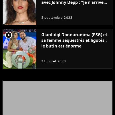
avec Johnny Depp : "Je n'arrive
même pas..."
5 septembre 2023
player2
Gianluigi Donnarumma (PSG) et
sa femme séquestrés et ligotés :
le butin est énorme
21 juillet 2023