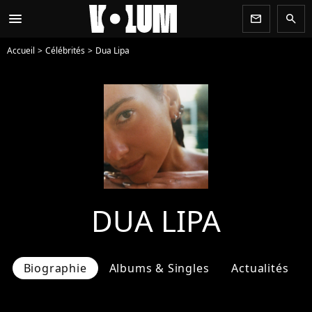
menu
newsletter
search
Accueil
Célébrités
Dua Lipa
DUA LIPA
Biographie
Albums & Singles
Actualités