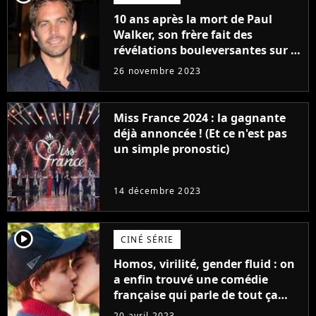
10 ans après la mort de Paul
Walker, son frère fait des
révélations bouleversantes sur la
réaction des acteurs de Fast and
26 novembre 2023
Furious
Miss France 2024 : la gagnante
déjà annoncée ! (Et ce n'est pas
un simple pronostic)
14 décembre 2023
player2
CINÉ SÉRIE
Homos, virilité, gender fluid : on
a enfin trouvé une comédie
française qui parle de tout ça
sans être super ringarde
20 avril 2023