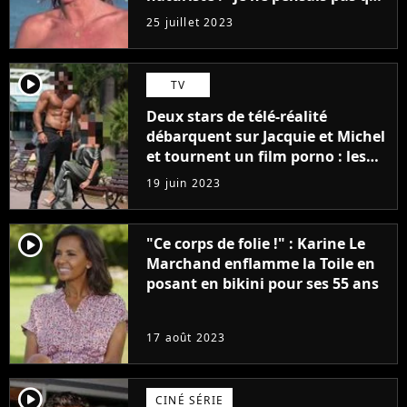
j'arriverais à le faire..."
25 juillet 2023
player2
TV
Deux stars de télé-réalité
débarquent sur Jacquie et Michel
et tournent un film porno : les
premières images du tournage
19 juin 2023
(exclu)
player2
"Ce corps de folie !" : Karine Le
Marchand enflamme la Toile en
posant en bikini pour ses 55 ans
17 août 2023
player2
CINÉ SÉRIE