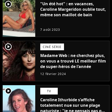
player2
"Un été hot" : en vacances,
Caroline Margeridon oublie tout,
même son maillot de bain
7 août 2023
player2
CINÉ SÉRIE
Madame Web : ne cherchez plus,
on vous a trouvé LE meilleur film
de super-héros de l'année
12 février 2024
player2
TV
Caroline Ithurbide s'affiche
totalement nue sur une plage
naturiste : "je ne pensais pas que