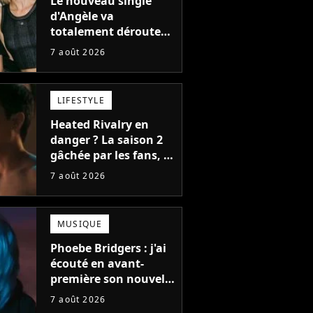
Le nouveau single
d'Angèle va
totalement dérouter
le public, et c'est une
7 août 2026
bonne chose
LIFESTYLE
Heated Rivalry en
danger ? La saison 2
gâchée par les fans, le
créateur pousse un
7 août 2026
coup de gueule
MUSIQUE
Phoebe Bridgers : j'ai
écouté en avant-
première son nouvel
album, c'est le bijou
7 août 2026
de la fin d'été