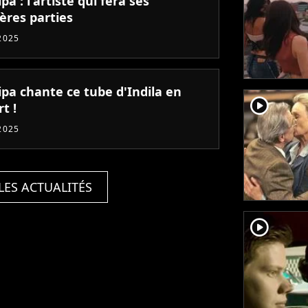
pa : l'artiste qui fera ses
ères parties
2025
ipa chante ce tube d'Indila en
player2
t !
2025
LES ACTUALITÉS
player2