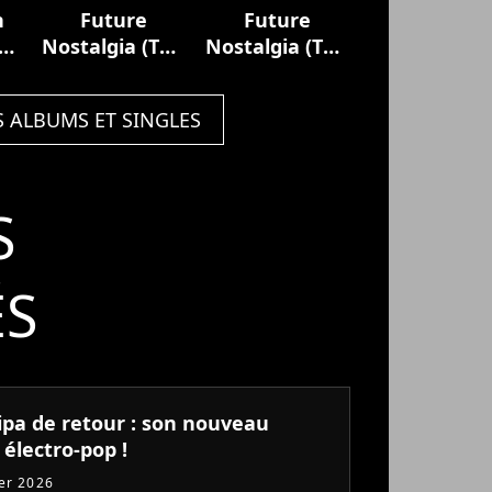
n
Future
Future
Nostalgia (The
Nostalgia (The
Moonlight
Moonlight
Edition)
Edition)
S ALBUMS ET SINGLES
S
ÉS
ipa de retour : son nouveau
 électro-pop !
ier 2026