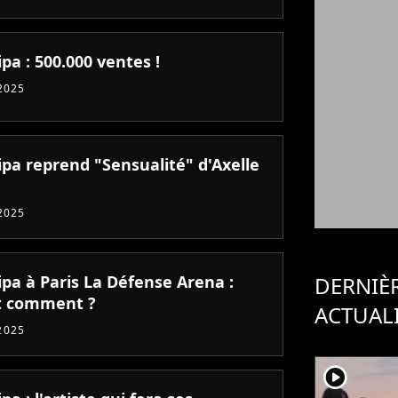
pa : 500.000 ventes !
 2025
ipa reprend "Sensualité" d'Axelle
 2025
ipa à Paris La Défense Arena :
DERNIÈ
it comment ?
ACTUAL
2025
player2