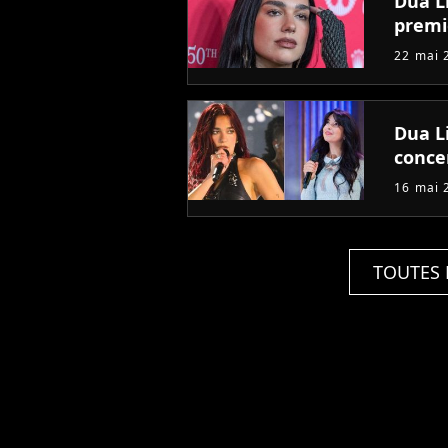
Dua Li
premi
22 mai 
Dua L
concer
16 mai 
TOUTES 