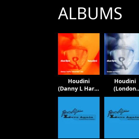
ALBUMS
Houdini
Houdini
(Danny L Harle
(London
Slowride Mix)
Sessions)