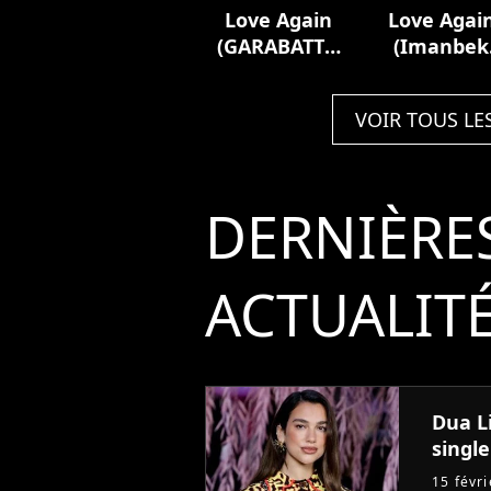
Love Again
Love Agai
(GARABATTO
(Imanbek
Remix)
Remix)
VOIR TOUS LE
DERNIÈRE
ACTUALIT
Dua L
single
15 févr