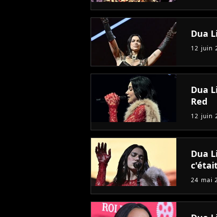
Dua Li
12 juin
Dua L
Red
12 juin
Dua L
c'éta
24 mai 