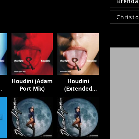
Brenda
Christ
Houdini (Adam
Houdini
Port Mix)
(Extended
Edit)