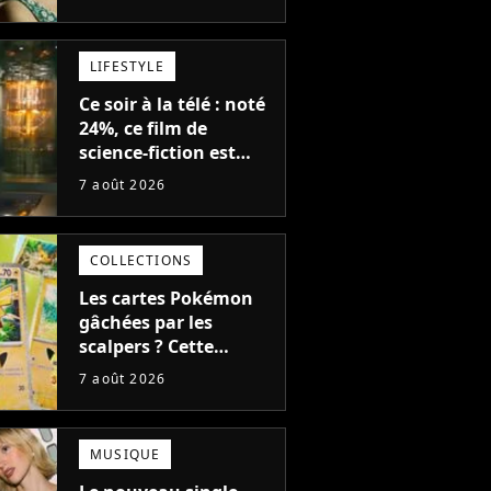
des meilleurs films du
21ème siècle
LIFESTYLE
Ce soir à la télé : noté
24%, ce film de
science-fiction est
complètement raté,
7 août 2026
mais il aurait pu être
encore pire à cause de
son acteur
COLLECTIONS
Les cartes Pokémon
gâchées par les
scalpers ? Cette
technique géniale
7 août 2026
d'un magasin pour
ruiner les revendeurs
MUSIQUE