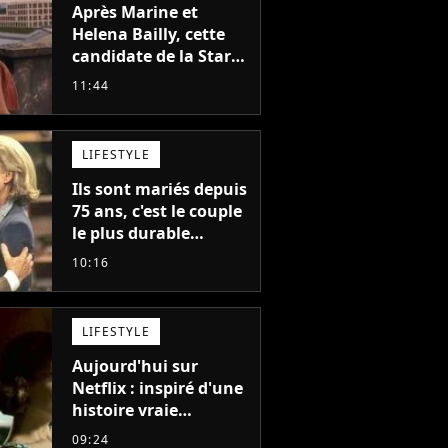
Après Marine et
Helena Bailly, cette
candidate de la Star
Academy adorée du
11:44
public annonce son
premier album, "C'est
tellement puissant"
LIFESTYLE
Ils sont mariés depuis
75 ans, c'est le couple
le plus durable
d'Hollywood : "Nous
10:16
avons avancé jour
après jour, et les jours
se sont transformés
LIFESTYLE
en décennies"
Aujourd'hui sur
Netflix : inspiré d'une
histoire vraie
glaçante, c'est l'un
09:24