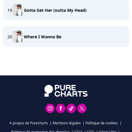
19
Gotta Get Her (outta My Head)
20
Where I Wanna Be
A propos de Purecharts
|
Mentions légales
|
Politique de cookies
|
Politique de protection des données
|
CGU
|
CGV
|
Gérer Utiq
|