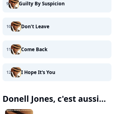
Guilty By Suspicion
9
Don't Leave
10
Come Back
11
I Hope It's You
12
Donell Jones, c'est aussi...