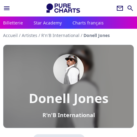
menu
newsletter
search
Billetterie
Star Academy
Charts français
Accueil
/
Artistes
/
R'n'B International
/
Donell Jones
Donell Jones
R'n'B International