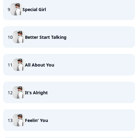
9
Special Girl
10
Better Start Talking
11
All About You
12
It's Alright
13
Feelin' You