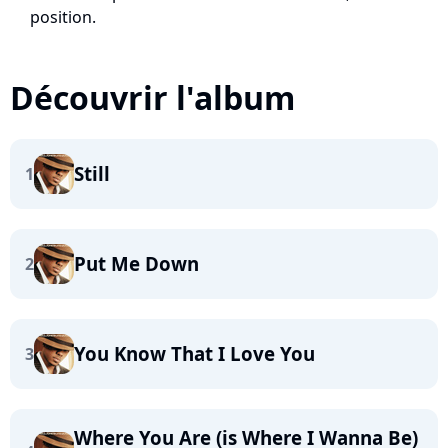
position.
Découvrir l'album
Still
1
Put Me Down
2
You Know That I Love You
3
Where You Are (is Where I Wanna Be)