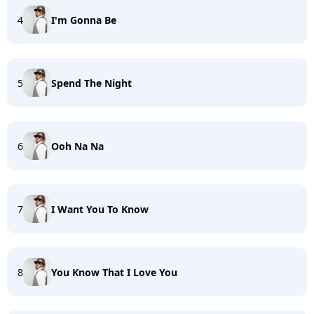
4
I'm Gonna Be
5
Spend The Night
6
Ooh Na Na
7
I Want You To Know
8
You Know That I Love You