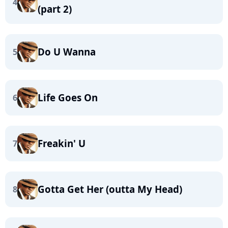
4
(part 2)
Do U Wanna
5
Life Goes On
6
Freakin' U
7
Gotta Get Her (outta My Head)
8