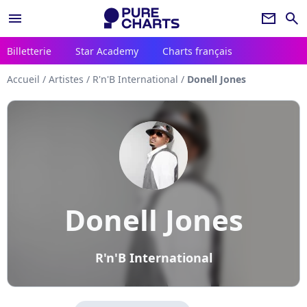
menu
newsletter
search
Billetterie
Star Academy
Charts français
Accueil
/
Artistes
/
R'n'B International
/
Donell Jones
Donell Jones
R'n'B International