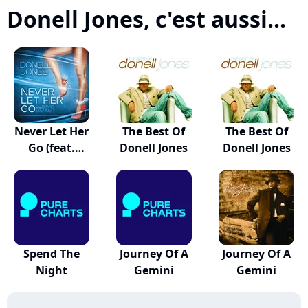
Donell Jones, c'est aussi...
Never Let Her
The Best Of
The Best Of
Go (feat.
Donell Jones
Donell Jones
David...
Spend The
Journey Of A
Journey Of A
Night
Gemini
Gemini