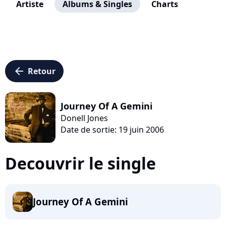
Artiste
Albums & Singles
Charts
arrow_left
Retour
Journey Of A Gemini
Donell Jones
Date de sortie: 19 juin 2006
Decouvrir le single
Journey Of A Gemini