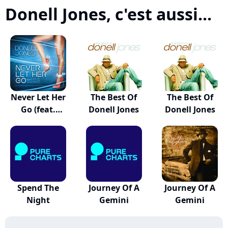
Donell Jones, c'est aussi...
Never Let Her
The Best Of
The Best Of
Go (feat.
Donell Jones
Donell Jones
David...
Spend The
Journey Of A
Journey Of A
Night
Gemini
Gemini