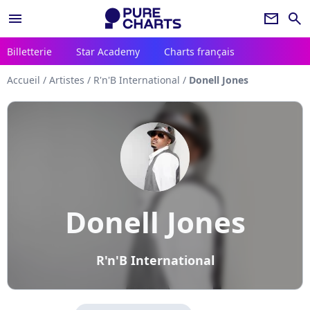
menu
newsletter
search
Billetterie
Star Academy
Charts français
Accueil
/
Artistes
/
R'n'B International
/
Donell Jones
Donell Jones
R'n'B International