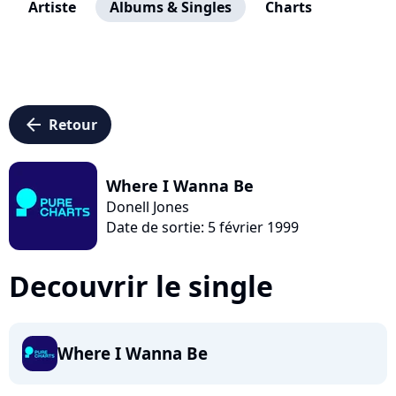
Artiste
Albums & Singles
Charts
arrow_left
Retour
Where I Wanna Be
Donell Jones
Date de sortie: 5 février 1999
Decouvrir le single
Where I Wanna Be