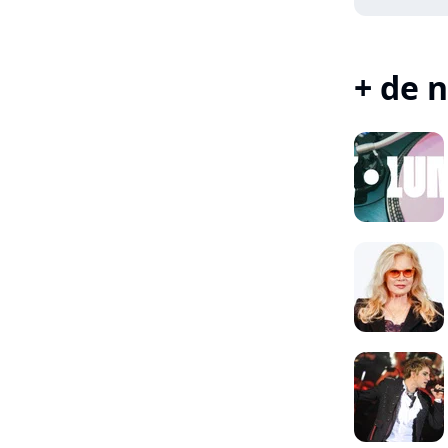
+ de n