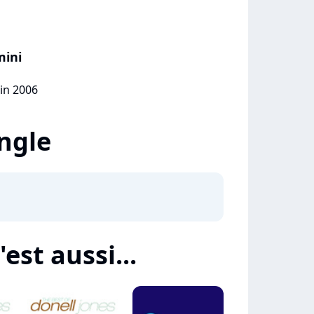
mini
uin 2006
ingle
est aussi...