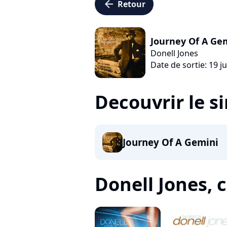
arrow_left
Retour
Journey Of A Ge
Donell Jones
Date de sortie: 19 j
Decouvrir le s
Journey Of A Gemini
Donell Jones, c'