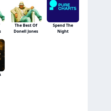
The Best Of
Spend The
s
Donell Jones
Night
A