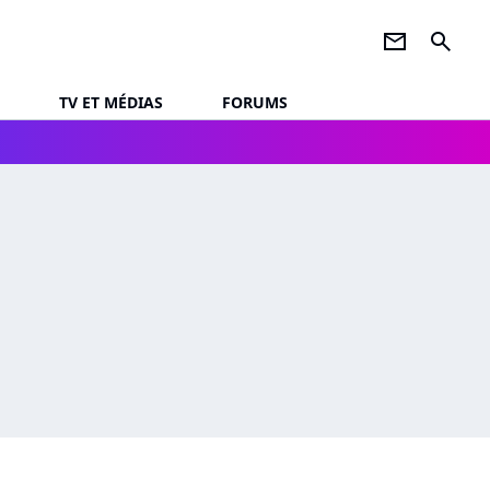
newsletter
search
TV ET MÉDIAS
FORUMS