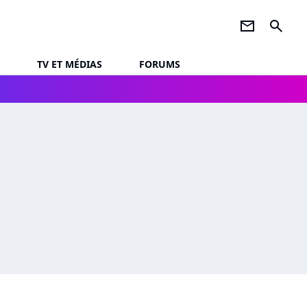
newsletter
search
TV ET MÉDIAS
FORUMS