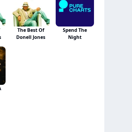
The Best Of
Spend The
s
Donell Jones
Night
A