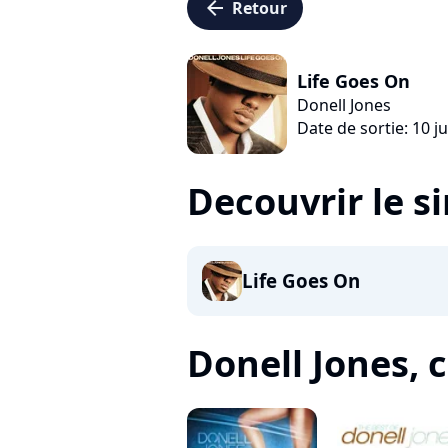
arrow_left
Retour
Life Goes On
Donell Jones
Date de sortie: 10 j
Decouvrir le s
Life Goes On
Donell Jones, c'