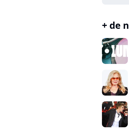
+ de n