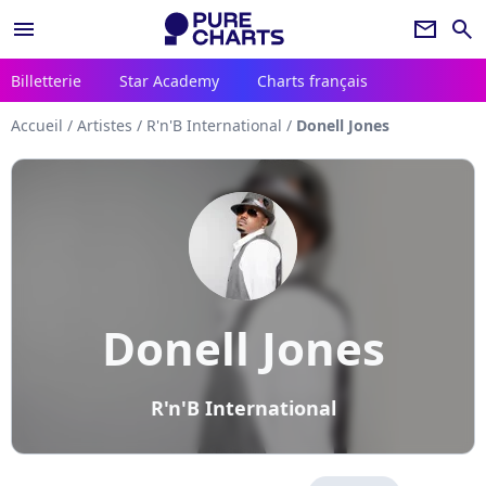
menu
newsletter
search
Billetterie
Star Academy
Charts français
Accueil
/
Artistes
/
R'n'B International
/
Donell Jones
Donell Jones
R'n'B International