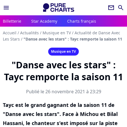
menu
newsletter
search
Billetterie
Star Academy
Charts français
Accueil
/
Actualités
/
Musique en TV
/
Actualité de Danse Avec
Les Stars
/
"Danse avec les stars" : Tayc remporte la saison 11
Musique en TV
"Danse avec les stars" :
Tayc remporte la saison 11
Publié le 26 novembre 2021 à 23:29
Tayc est le grand gagnant de la saison 11 de
"Danse avec les stars". Face à Michou et Bilal
Hassani, le chanteur s'est imposé sur la piste