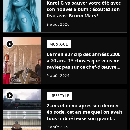
Karol G va sauver votre été avec
son nouvel album : écoutez son
feat avec Bruno Mars !
9 août 2026
player2
MUSIQUE
Le meilleur clip des années 2000
a 20 ans, 13 choses que vous ne
saviez pas sur ce chef-d'œuvre
qui a révolutionné YouTube
9 août 2026
player2
LIFESTYLE
2 ans et demi après son dernier
épisode, cet anime que l'on avait
tous oublié tease son grand
retour
9 août 2026