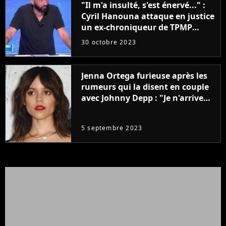
"Il m'a insulté, s'est énervé..." :
Cyril Hanouna attaque en justice
un ex-chroniqueur de TPMP
après de graves accusations
30 octobre 2023
Jenna Ortega furieuse après les
rumeurs qui la disent en couple
avec Johnny Depp : "Je n'arrive
même pas..."
5 septembre 2023