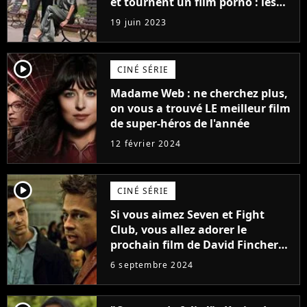
et tournent un film porno : les
premières images du tournage
19 juin 2023
(exclu)
player2
CINÉ SÉRIE
Madame Web : ne cherchez plus,
on vous a trouvé LE meilleur film
de super-héros de l'année
12 février 2024
player2
CINÉ SÉRIE
Si vous aimez Seven et Fight
Club, vous allez adorer le
prochain film de David Fincher
avec lequel il se réinvente
6 septembre 2024
complètement