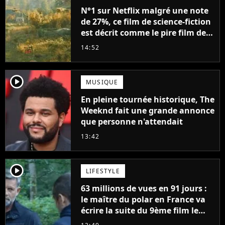
N°1 sur Netflix malgré une note
de 27%, ce film de science-fiction
est décrit comme le pire film de
l'été 2026
14:52
player2
MUSIQUE
En pleine tournée historique, The
Weeknd fait une grande annonce
que personne n'attendait
13:42
player2
LIFESTYLE
63 millions de vues en 91 jours :
le maître du polar en France va
écrire la suite du 9ème film le
plus regardé sur Netflix