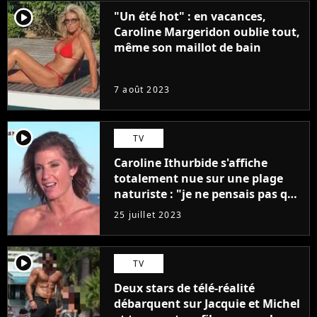
player2
"Un été hot" : en vacances,
Caroline Margeridon oublie tout,
même son maillot de bain
7 août 2023
player2
TV
Caroline Ithurbide s'affiche
totalement nue sur une plage
naturiste : "je ne pensais pas que
j'arriverais à le faire..."
25 juillet 2023
player2
TV
Deux stars de télé-réalité
débarquent sur Jacquie et Michel