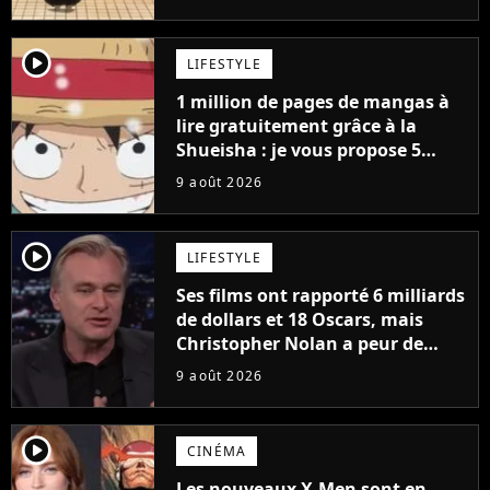
player2
LIFESTYLE
1 million de pages de mangas à
lire gratuitement grâce à la
Shueisha : je vous propose 5
mangas jamais sortis en France
9 août 2026
à découvrir absolument
player2
LIFESTYLE
Ses films ont rapporté 6 milliards
de dollars et 18 Oscars, mais
Christopher Nolan a peur de
tourner un genre de films très
9 août 2026
particulier
player2
CINÉMA
Les nouveaux X-Men sont en