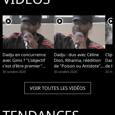
player2
player2
player2
Dadju en concurrence
Dadju : duo avec Céline
Clip 
avec Gims ? "L'objectif
Dion, Rihanna, réédition
Dadju
c'est d'être premier"
de "Poison ou Antidote",
de Ky
(Interview)
image de loveur... Il se
30 octobre 2020
30 octobre 2020
20 ma
confie (Interview)
VOIR TOUTES LES VIDÉOS