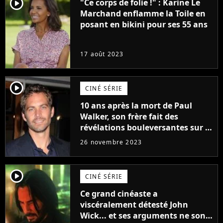
player2
"Ce corps de folie !" : Karine Le
Marchand enflamme la Toile en
posant en bikini pour ses 55 ans
17 août 2023
player2
CINÉ SÉRIE
10 ans après la mort de Paul
Walker, son frère fait des
révélations bouleversantes sur la
réaction des acteurs de Fast and
26 novembre 2023
Furious
player2
CINÉ SÉRIE
Ce grand cinéaste a
viscéralement détesté John
Wick... et ses arguments ne sont