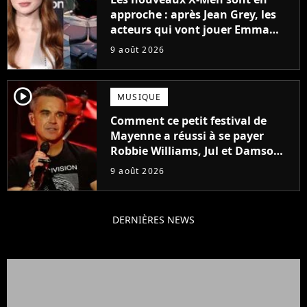
approche : après Jean Grey, les
acteurs qui vont jouer Emma
Frost et Cyclope trouvés !
9 août 2026
player2
MUSIQUE
Comment ce petit festival de
Mayenne a réussi à se payer
Robbie Williams, Jul et Damso
cette année ?
9 août 2026
DERNIÈRES NEWS