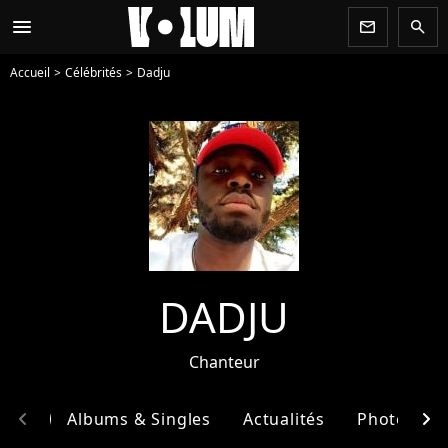
menu
newsletter
search
Accueil
Célébrités
Dadju
DADJU
Chanteur
chevron_left
chevron_right
phie
Albums & Singles
Actualités
Photos