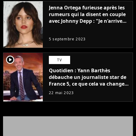
Jenna Ortega furieuse après les
rumeurs qui la disent en couple
avec Johnny Depp : "Je n'arrive
même pas..."
5 septembre 2023
player2
TV
Quotidien : Yann Barthès
débauche un journaliste star de
France 5, ce que cela va changer
à la rentrée
22 mai 2023