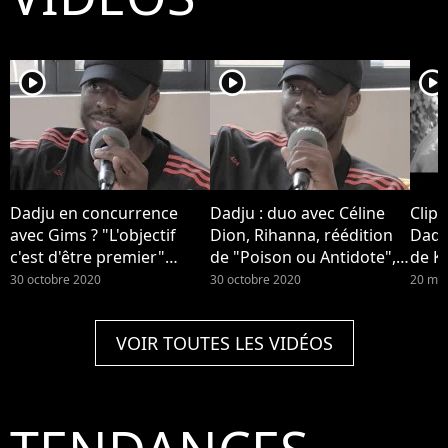
player2
player2
player2
Dadju en concurrence
Dadju : duo avec Céline
Clip 
avec Gims ? "L'objectif
Dion, Rihanna, réédition
Dadju
c'est d'être premier"
de "Poison ou Antidote",
de Ky
(Interview)
image de loveur... Il se
30 octobre 2020
30 octobre 2020
20 ma
confie (Interview)
VOIR TOUTES LES VIDÉOS