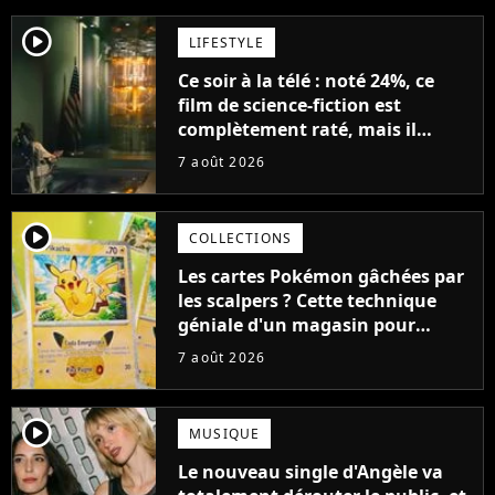
player2
LIFESTYLE
Ce soir à la télé : noté 24%, ce
film de science-fiction est
complètement raté, mais il
aurait pu être encore pire à
7 août 2026
cause de son acteur
player2
COLLECTIONS
Les cartes Pokémon gâchées par
les scalpers ? Cette technique
géniale d'un magasin pour
ruiner les revendeurs
7 août 2026
player2
MUSIQUE
Le nouveau single d'Angèle va