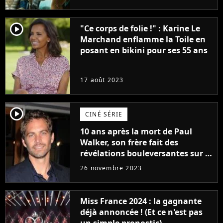
player2
"Ce corps de folie !" : Karine Le
Marchand enflamme la Toile en
posant en bikini pour ses 55 ans
17 août 2023
player2
CINÉ SÉRIE
10 ans après la mort de Paul
Walker, son frère fait des
révélations bouleversantes sur la
réaction des acteurs de Fast and
26 novembre 2023
Furious
Miss France 2024 : la gagnante
déjà annoncée ! (Et ce n'est pas