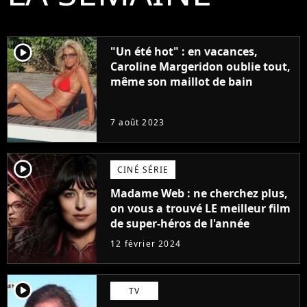
player2
"Un été hot" : en vacances,
Caroline Margeridon oublie tout,
même son maillot de bain
7 août 2023
player2
CINÉ SÉRIE
Madame Web : ne cherchez plus,
on vous a trouvé LE meilleur film
de super-héros de l'année
12 février 2024
player2
TV