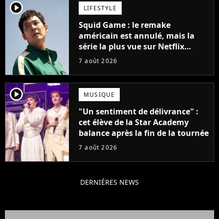
player2
LIFESTYLE
Squid Game : le remake
américain est annulé, mais la
série la plus vue sur Netflix
pourrait avoir une version
7 août 2026
française
player2
MUSIQUE
"Un sentiment de délivrance" :
cet élève de la Star Academy
balance après la fin de la tournée
7 août 2026
DERNIÈRES NEWS