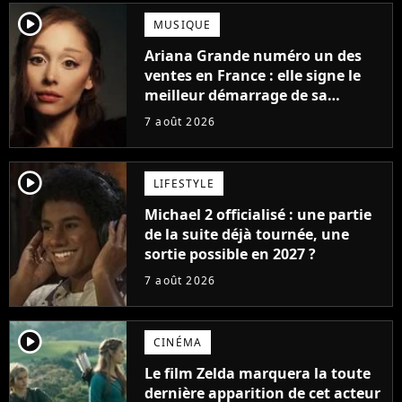
player2
MUSIQUE
Ariana Grande numéro un des
ventes en France : elle signe le
meilleur démarrage de sa
carrière avec son album Petal
7 août 2026
player2
LIFESTYLE
Michael 2 officialisé : une partie
de la suite déjà tournée, une
sortie possible en 2027 ?
7 août 2026
player2
CINÉMA
Le film Zelda marquera la toute
dernière apparition de cet acteur