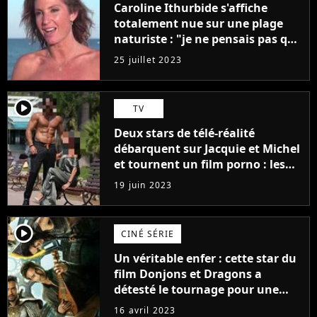
Caroline Ithurbide s'affiche
totalement nue sur une plage
naturiste : "je ne pensais pas que
j'arriverais à le faire..."
25 juillet 2023
player2
TV
Deux stars de télé-réalité
débarquent sur Jacquie et Michel
et tournent un film porno : les
premières images du tournage
19 juin 2023
(exclu)
player2
CINÉ SÉRIE
Un véritable enfer : cette star du
film Donjons et Dragons a
détesté le tournage pour une
raison très spéciale
16 avril 2023