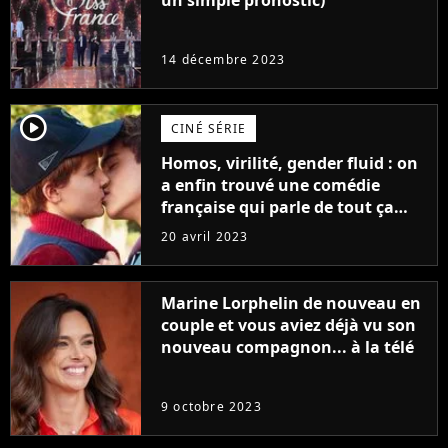
un simple pronostic)
14 décembre 2023
player2
CINÉ SÉRIE
Homos, virilité, gender fluid : on
a enfin trouvé une comédie
française qui parle de tout ça
sans être super ringarde
20 avril 2023
Marine Lorphelin de nouveau en
couple et vous aviez déjà vu son
nouveau compagnon... à la télé
9 octobre 2023