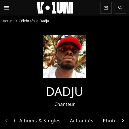
menu
newsletter
search
Accueil
Célébrités
Dadju
DADJU
Chanteur
chevron_left
chevron_right
phie
Albums & Singles
Actualités
Photos