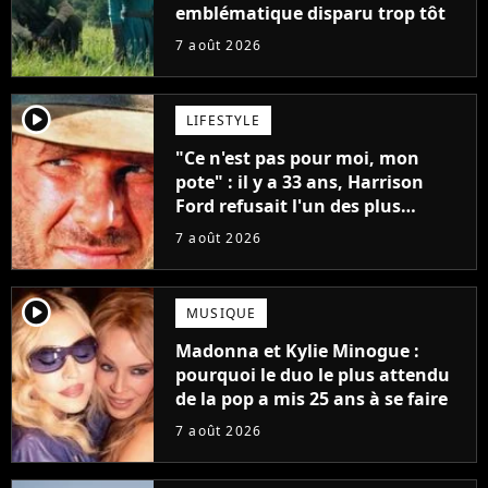
emblématique disparu trop tôt
7 août 2026
player2
LIFESTYLE
"Ce n'est pas pour moi, mon
pote" : il y a 33 ans, Harrison
Ford refusait l'un des plus
grands succès de tous les temps
7 août 2026
player2
MUSIQUE
Madonna et Kylie Minogue :
pourquoi le duo le plus attendu
de la pop a mis 25 ans à se faire
7 août 2026