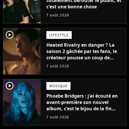
totalement dérouter le public, et
c'est une bonne chose
7 août 2026
player2
LIFESTYLE
Heated Rivalry en danger ? La
saison 2 gâchée par les fans, le
créateur pousse un coup de
gueule
7 août 2026
player2
MUSIQUE
Phoebe Bridgers : j'ai écouté en
avant-première son nouvel
album, c'est le bijou de la fin
d'été
7 août 2026