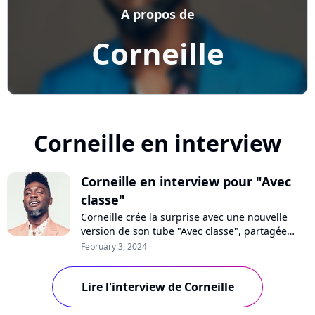
A propos de
Corneille
Corneille en interview
Corneille en interview pour "Avec
classe"
Corneille crée la surprise avec une nouvelle
version de son tube "Avec classe", partagée
avec Aya Nakamura et Trinix. Joint depuis le
February 3, 2024
Canada, le chanteur se confie sur cette
collaboration inattendue, ses prochains projets
Lire l'interview de Corneille
et son point de vue sur le retour au premier
plan du R&B des années 2000. Interview !