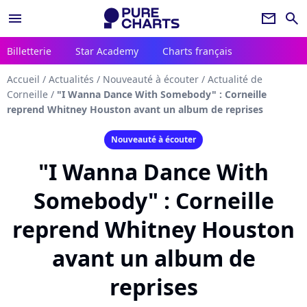
menu
newsletter
search
Billetterie
Star Academy
Charts français
Accueil
/
Actualités
/
Nouveauté à écouter
/
Actualité de
Corneille
/
"I Wanna Dance With Somebody" : Corneille
reprend Whitney Houston avant un album de reprises
Nouveauté à écouter
"I Wanna Dance With
Somebody" : Corneille
reprend Whitney Houston
avant un album de
reprises