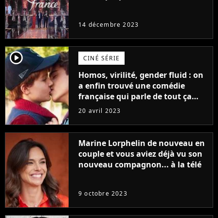
14 décembre 2023
player2
CINÉ SÉRIE
Homos, virilité, gender fluid : on
a enfin trouvé une comédie
française qui parle de tout ça
sans être super ringarde
20 avril 2023
Marine Lorphelin de nouveau en
couple et vous aviez déjà vu son
nouveau compagnon... à la télé
9 octobre 2023