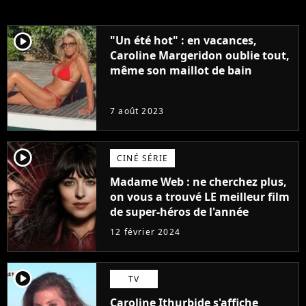
player2
"Un été hot" : en vacances,
Caroline Margeridon oublie tout,
même son maillot de bain
7 août 2023
player2
CINÉ SÉRIE
Madame Web : ne cherchez plus,
on vous a trouvé LE meilleur film
de super-héros de l'année
12 février 2024
player2
TV
Caroline Ithurbide s'affiche