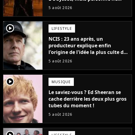
veut lui donner de rôle au
5 août 2026
cinéma
player2
LIFESTYLE
NCIS : 23 ans après, un
producteur explique enfin
l'origine de l'idée la plus culte de
la série (et on ne parle pas du
5 août 2026
bateau)
player2
MUSIQUE
Le saviez-vous ? Ed Sheeran se
cache derrière les deux plus gros
tubes du moment !
5 août 2026
player2