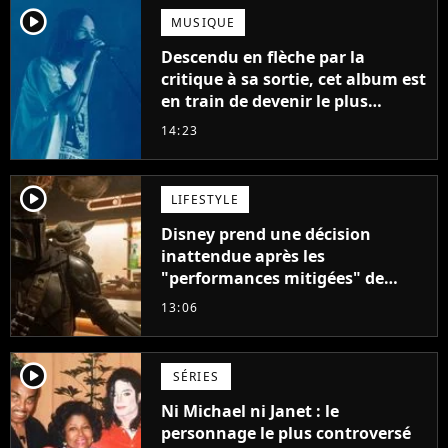
player2
MUSIQUE
Descendu en flèche par la
critique à sa sortie, cet album est
en train de devenir le plus
populaire de son auteur
14:23
player2
LIFESTYLE
Disney prend une décision
inattendue après les
"performances mitigées" de
Vaiana et The Mandalorian &
13:06
Grogu au box-office
player2
SÉRIES
Ni Michael ni Janet : le
personnage le plus controversé