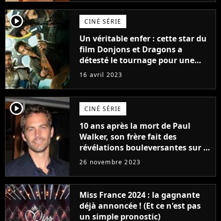
player2
CINÉ SÉRIE
Un véritable enfer : cette star du
film Donjons et Dragons a
détesté le tournage pour une
raison très spéciale
16 avril 2023
player2
CINÉ SÉRIE
10 ans après la mort de Paul
Walker, son frère fait des
révélations bouleversantes sur la
réaction des acteurs de Fast and
26 novembre 2023
Furious
Miss France 2024 : la gagnante
déjà annoncée ! (Et ce n'est pas
un simple pronostic)