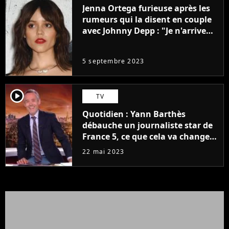
Jenna Ortega furieuse après les
rumeurs qui la disent en couple
avec Johnny Depp : "Je n'arrive
même pas..."
5 septembre 2023
player2
TV
Quotidien : Yann Barthès
débauche un journaliste star de
France 5, ce que cela va changer
à la rentrée
22 mai 2023