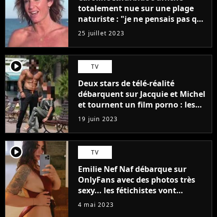
totalement nue sur une plage
naturiste : "je ne pensais pas que
j'arriverais à le faire..."
25 juillet 2023
player2
TV
Deux stars de télé-réalité
débarquent sur Jacquie et Michel
et tournent un film porno : les
premières images du tournage
19 juin 2023
(exclu)
player2
TV
Emilie Nef Naf débarque sur
OnlyFans avec des photos très
sexy... les fétichistes vont
prendre leur pied !
4 mai 2023