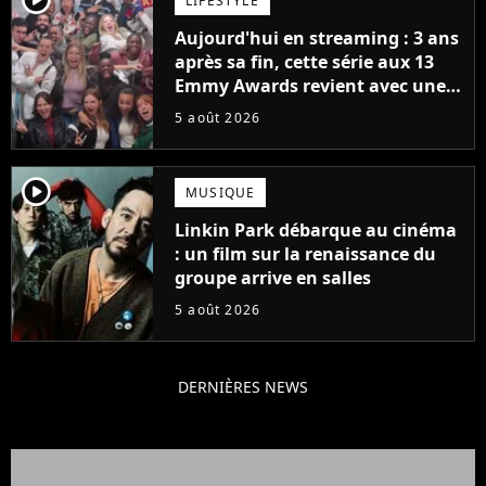
LIFESTYLE
Aujourd'hui en streaming : 3 ans
après sa fin, cette série aux 13
Emmy Awards revient avec une
suite... totalement différente
5 août 2026
player2
MUSIQUE
Linkin Park débarque au cinéma
: un film sur la renaissance du
groupe arrive en salles
5 août 2026
DERNIÈRES NEWS