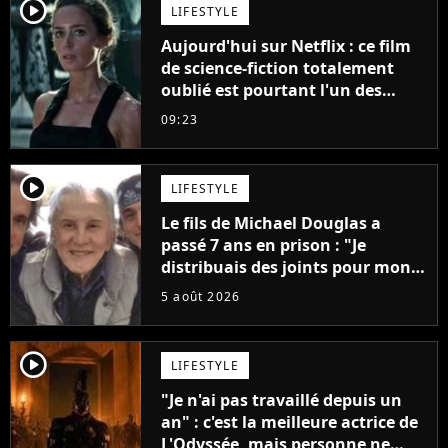
player2
LIFESTYLE
Aujourd'hui sur Netflix : ce film
de science-fiction totalement
oublié est pourtant l'un des
meilleurs des années 2010
09:23
player2
LIFESTYLE
Le fils de Michael Douglas a
passé 7 ans en prison : "Je
distribuais des joints pour mon
père"
5 août 2026
player2
LIFESTYLE
"Je n'ai pas travaillé depuis un
an" : c'est la meilleure actrice de
L'Odyssée, mais personne ne