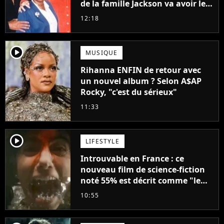
de la famille Jackson va avoir le
droit à sa propre série
12:18
player2
MUSIQUE
Rihanna ENFIN de retour avec
un nouvel album ? Selon A$AP
Rocky, "c'est du sérieux"
11:33
player2
LIFESTYLE
Introuvable en France : ce
nouveau film de science-fiction
noté 55% est décrit comme "le
plus stupide de l'année"
10:55