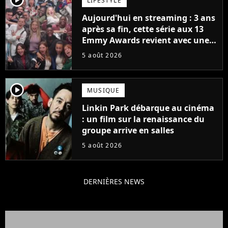
LIFESTYLE
Aujourd'hui en streaming : 3 ans
après sa fin, cette série aux 13
Emmy Awards revient avec une
suite... totalement différente
5 août 2026
player2
MUSIQUE
Linkin Park débarque au cinéma
: un film sur la renaissance du
groupe arrive en salles
5 août 2026
DERNIÈRES NEWS