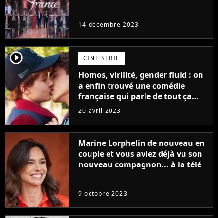
14 décembre 2023
player2
CINÉ SÉRIE
Homos, virilité, gender fluid : on
a enfin trouvé une comédie
française qui parle de tout ça
sans être super ringarde
20 avril 2023
Marine Lorphelin de nouveau en
couple et vous aviez déjà vu son
nouveau compagnon... à la télé
9 octobre 2023