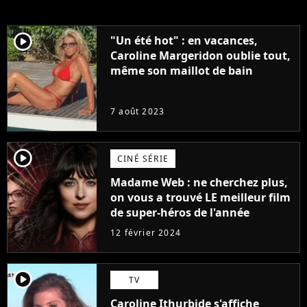
player2
"Un été hot" : en vacances,
Caroline Margeridon oublie tout,
même son maillot de bain
7 août 2023
player2
CINÉ SÉRIE
Madame Web : ne cherchez plus,
on vous a trouvé LE meilleur film
de super-héros de l'année
12 février 2024
player2
TV
Caroline Ithurbide s'affiche