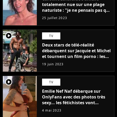
totalement nue sur une plage
naturiste : "je ne pensais pas que
j'arriverais à le faire..."
25 juillet 2023
player2
TV
Deux stars de télé-réalité
débarquent sur Jacquie et Michel
et tournent un film porno : les
premières images du tournage
19 juin 2023
(exclu)
player2
TV
Emilie Nef Naf débarque sur
OnlyFans avec des photos très
sexy... les fétichistes vont
prendre leur pied !
4 mai 2023