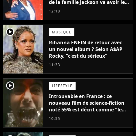
de la famille Jackson va avoir le
droit à sa propre série
12:18
player2
MUSIQUE
Rihanna ENFIN de retour avec
un nouvel album ? Selon A$AP
Rocky, "c'est du sérieux"
11:33
player2
LIFESTYLE
Introuvable en France : ce
nouveau film de science-fiction
noté 55% est décrit comme "le
plus stupide de l'année"
10:55