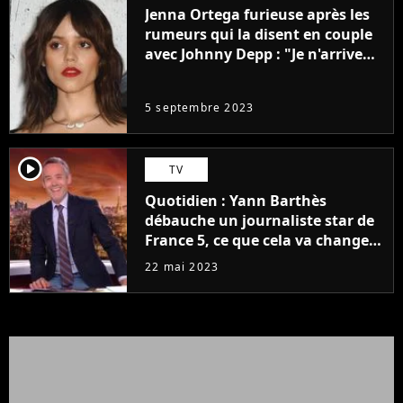
Jenna Ortega furieuse après les
rumeurs qui la disent en couple
avec Johnny Depp : "Je n'arrive
même pas..."
5 septembre 2023
player2
TV
Quotidien : Yann Barthès
débauche un journaliste star de
France 5, ce que cela va changer
à la rentrée
22 mai 2023