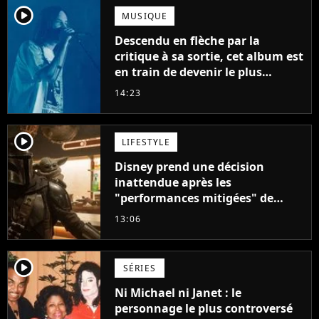
player2
MUSIQUE
Descendu en flèche par la
critique à sa sortie, cet album est
en train de devenir le plus
populaire de son auteur
14:23
player2
LIFESTYLE
Disney prend une décision
inattendue après les
"performances mitigées" de
Vaiana et The Mandalorian &
13:06
Grogu au box-office
player2
SÉRIES
Ni Michael ni Janet : le
personnage le plus controversé