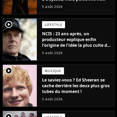
veut lui donner de rôle au
5 août 2026
cinéma
player2
LIFESTYLE
NCIS : 23 ans après, un
producteur explique enfin
l'origine de l'idée la plus culte de
la série (et on ne parle pas du
5 août 2026
bateau)
player2
MUSIQUE
Le saviez-vous ? Ed Sheeran se
cache derrière les deux plus gros
tubes du moment !
5 août 2026
player2