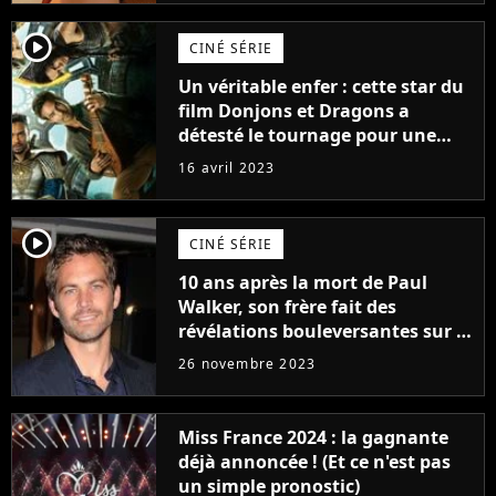
player2
CINÉ SÉRIE
Un véritable enfer : cette star du
film Donjons et Dragons a
détesté le tournage pour une
raison très spéciale
16 avril 2023
player2
CINÉ SÉRIE
10 ans après la mort de Paul
Walker, son frère fait des
révélations bouleversantes sur la
réaction des acteurs de Fast and
26 novembre 2023
Furious
Miss France 2024 : la gagnante
déjà annoncée ! (Et ce n'est pas
un simple pronostic)