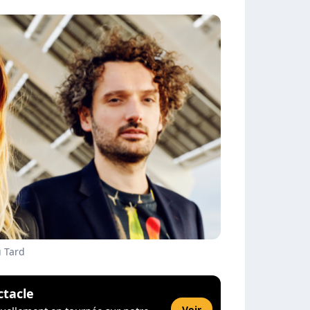
u Tard
ctacle
Voir