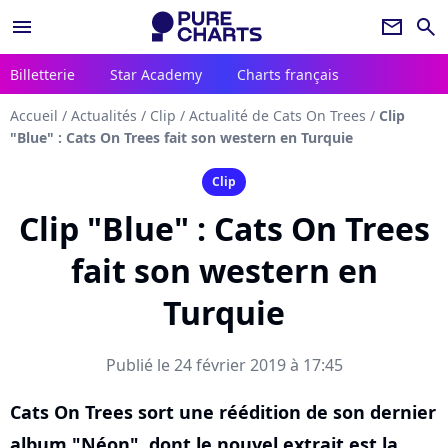
menu
newsletter
search
Billetterie
Star Academy
Charts français
Accueil
/
Actualités
/
Clip
/
Actualité de Cats On Trees
/
Clip
"Blue" : Cats On Trees fait son western en Turquie
Clip
Clip "Blue" : Cats On Trees
fait son western en
Turquie
Publié le 24 février 2019 à 17:45
Cats On Trees sort une réédition de son dernier
album "Néon", dont le nouvel extrait est la