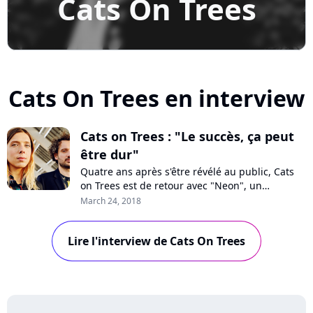
Cats On Trees
Cats On Trees en interview
Cats on Trees : "Le succès, ça peut
être dur"
Quatre ans après s'être révélé au public, Cats
on Trees est de retour avec "Neon", un
deuxième album lumineux. Pour Pure Charts,
March 24, 2018
Nina et Yohan explique pourquoi le succès n'a
pas été facile à vivre, comment leur amitié à
Lire l'interview de Cats On Trees
sauver le groupe et pourquoi ils ont ressenti le
besoin de se réinventer.