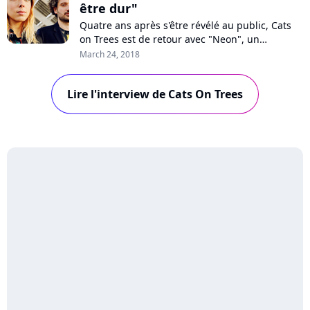
être dur"
Quatre ans après s'être révélé au public, Cats
on Trees est de retour avec "Neon", un
deuxième album lumineux. Pour Pure Charts,
March 24, 2018
Nina et Yohan explique pourquoi le succès n'a
pas été facile à vivre, comment leur amitié à
Lire l'interview de Cats On Trees
sauver le groupe et pourquoi ils ont ressenti le
besoin de se réinventer.