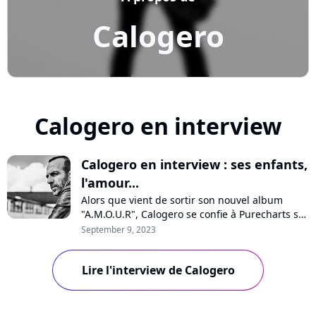
Calogero
Calogero en interview
Calogero en interview : ses enfants,
l'amour...
Alors que vient de sortir son nouvel album
"A.M.O.U.R", Calogero se confie à Purecharts sur
la pression, sa vision de l'amour, son optimisme
September 9, 2023
pour l'avenir, les médias, les maisons de
disques ou encore ses enfants qui chantent sur
Lire l'interview de Calogero
quelques titres. Interview avec un artiste
passionné et passionnant.