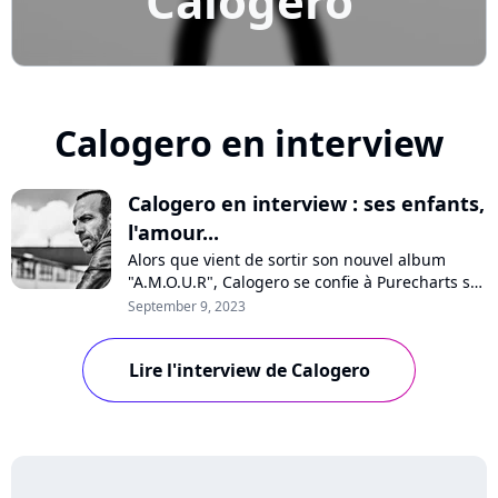
Calogero
Calogero en interview
Calogero en interview : ses enfants,
l'amour...
Alors que vient de sortir son nouvel album
"A.M.O.U.R", Calogero se confie à Purecharts sur
la pression, sa vision de l'amour, son optimisme
September 9, 2023
pour l'avenir, les médias, les maisons de
disques ou encore ses enfants qui chantent sur
Lire l'interview de Calogero
quelques titres. Interview avec un artiste
passionné et passionnant.